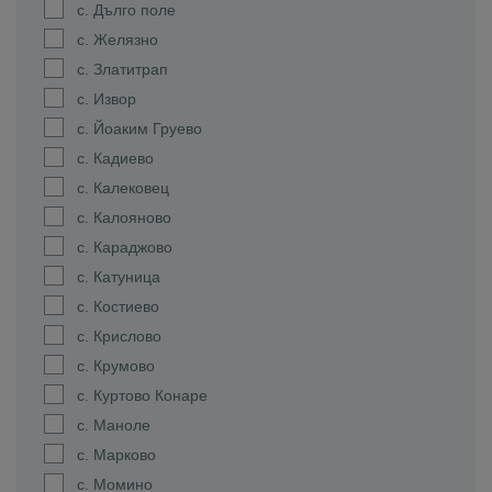
с. Дълго поле
с. Желязно
с. Златитрап
с. Извор
с. Йоаким Груево
с. Кадиево
с. Калековец
с. Калояново
с. Караджово
с. Катуница
с. Костиево
с. Крислово
с. Крумово
с. Куртово Конаре
с. Маноле
с. Марково
с. Момино