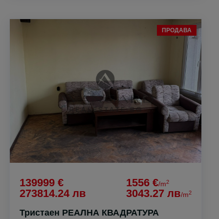
ПРОДАВА
139999 €
1556 €
2
/m
273814.24 лв
3043.27 лв
2
/m
Тристаен РЕАЛНА КВАДРАТУРА