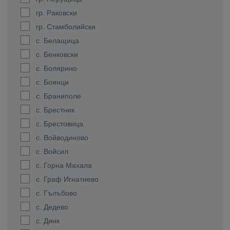
гр. Раковски
гр. Стамболийски
с. Белащица
с. Бенковски
с. Болярино
с. Боянци
с. Браниполе
с. Брестник
с. Брестовица
с. Войводиново
с. Войсил
с. Горна Махала
с. Граф Игнатиево
с. Гълъбово
с. Дедево
с. Динк