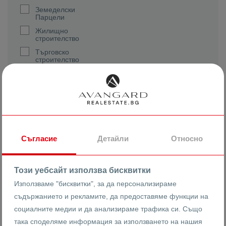
Земеделски
Парцели
Жилищно
строителство
Търговско
строителство
Реф. номер
Съгласие
Детайли
Относно
2
Квадратура (m
)
Този уебсайт използва бисквитки
Използваме "бисквитки", за да персонализираме
съдържанието и рекламите, да предоставяме функции на
социалните медии и да анализираме трафика си. Също
Цена
така споделяме информация за използването на нашия