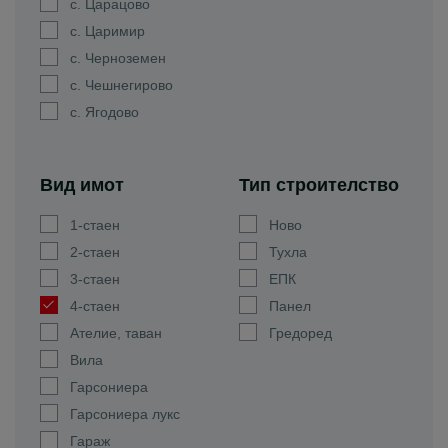
с. Царацово
с. Царимир
с. Черноземен
с. Чешнегирово
с. Ягодово
Вид имот
Тип строителство
1-стаен
Ново
2-стаен
Тухла
3-стаен
ЕПК
4-стаен
Панел
Ателие, таван
Гредоред
Вила
Гарсониера
Гарсониера лукс
Гараж