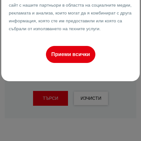
сайт с нашите партньори в областта на социалните медии,
рекламата и анализа, които могат да я комбинират с друга
информация, която сте им предоставили или която са
събрали от използването на техните услуги.
Подреди по
Най-нови
Приеми всички
РАЗШИРЕНО ТЪРСЕНЕ
ТЪРСИ
ИЗЧИСТИ