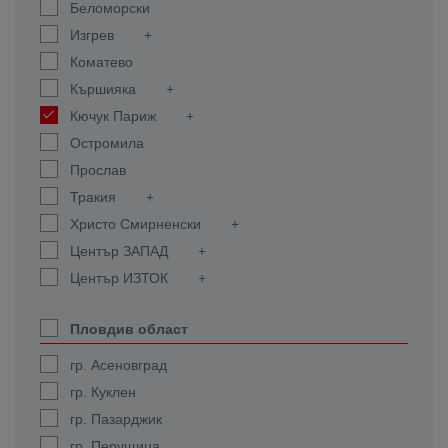
Беломорски
Изгрев
Коматево
Кършияка
Кючук Париж
Остромила
Прослав
Тракия
Христо Смирненски
Център ЗАПАД
Център ИЗТОК
Пловдив област
гр. Асеновград
гр. Куклен
гр. Пазарджик
гр. Перущица