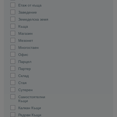
Етаж от къща
Заведение
Земеделска земя
Къща
Магазин
Мезонет
Многостаен
Офис
Парцел
Партер
Склад
Стая
Сутерен
Самостоятелни
Къщи
Калкан Къщи
Редови Къщи