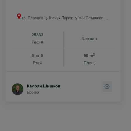
гр. Пловдив
Кючук Париж
м-н Слънчеви лъчи
25333
4-стаен
Реф #
2
5
5
90 m
от
Етаж
Площ
Калоян Шишков
Брокер