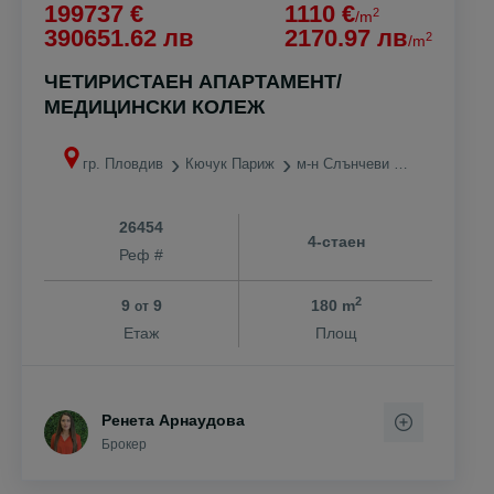
199737 €
1110 €
2
/m
390651.62 лв
2170.97 лв
2
/m
ЧЕТИРИСТАЕН АПАРТАМЕНТ/
МЕДИЦИНСКИ КОЛЕЖ
гр. Пловдив
Кючук Париж
м-н Слънчеви лъчи
26454
4-стаен
Реф #
2
9
9
180 m
от
Етаж
Площ
Ренета Арнаудова
Брокер