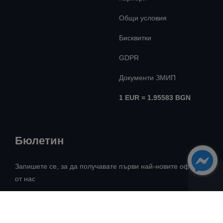
Общи условия
Бисквитки
GDPR
Документи ЗМИП
1 EUR = 1.95583 BGN
Бюлетин
Запишете се, за да получавате първи най-новите оферти
от нас