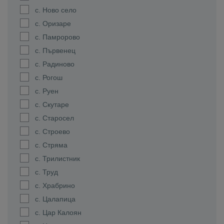
с. Ново село
с. Оризаре
с. Памророво
с. Първенец
с. Радиново
с. Рогош
с. Руен
с. Скутаре
с. Старосел
с. Строево
с. Стряма
с. Трилистник
с. Труд
с. Храбрино
с. Цалапица
с. Цар Калоян