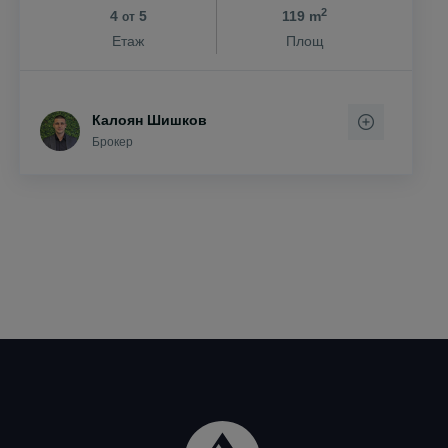
2
4
5
119 m
от
Етаж
Площ
Калоян Шишков
Брокер