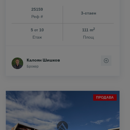
25159
3-стаен
Реф #
2
5
10
111 m
от
Етаж
Площ
Калоян Шишков
Брокер
ПРОДАВА