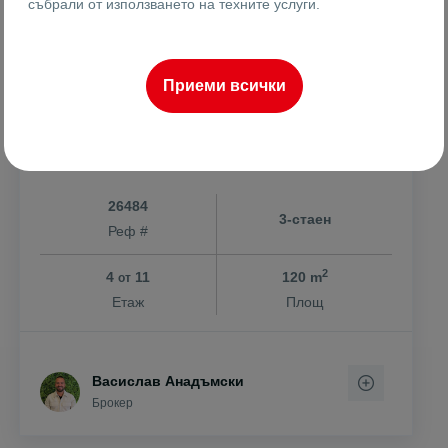
събрали от използването на техните услуги.
239999 €
2000 €
2
/m
469397.24 лв
3911.66 лв
2
/m
ОБЗАВЕДЕН ТРИСТАЕН С АКТ 16
Приеми всички
гр. Пловдив
Тракия
26484
3-стаен
Реф #
2
4
11
120 m
от
Етаж
Площ
Васислав Анадъмски
Брокер