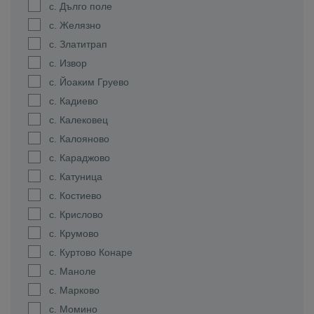
с. Дълго поле
с. Желязно
с. Златитрап
с. Извор
с. Йоаким Груево
с. Кадиево
с. Калековец
с. Калояново
с. Караджово
с. Катуница
с. Костиево
с. Крислово
с. Крумово
с. Куртово Конаре
с. Маноле
с. Марково
с. Момино