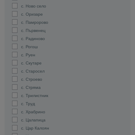
с. Ново село
с. Оризаре
с. Памророво
с. Първенец
с. Радиново
с. Рогош
с. Руен
с. Скутаре
с. Старосел
с. Строево
с. Стряма
с. Трилистник
с. Труд
с. Храбрино
с. Цалапица
с. Цар Калоян