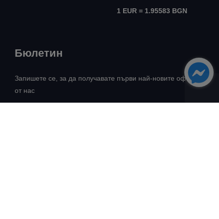
1 EUR = 1.95583 BGN
Бюлетин
Запишете се, за да получавате първи най-новите оферти
от нас
Всички права запазени! ©
Авангард Риъл Естейт
2026
Разработка:
Intelligent Web Solutions