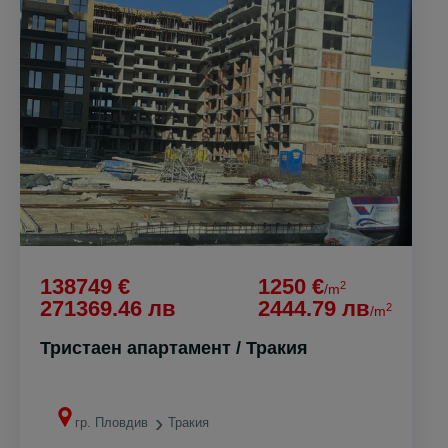
138749 €
1250 €
2
/m
271369.46 лв
2444.79 лв
2
/m
Тристаен апартамент / Тракия
гр. Пловдив
Тракия