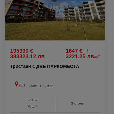
195990 €
1647 €
2
/m
383323.12 лв
3221.25 лв
2
/m
Тристаен с ДВЕ ПАРКОМЕСТА
гр. Пловдив
Тракия
25137
3-стаен
Реф #