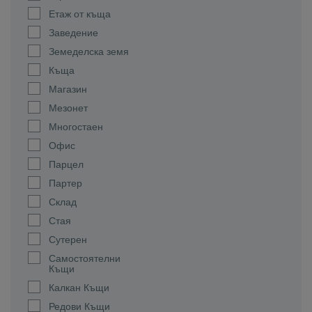
Етаж от къща
Заведение
Земеделска земя
Къща
Магазин
Мезонет
Многостаен
Офис
Парцел
Партер
Склад
Стая
Сутерен
Самостоятелни
Къщи
Калкан Къщи
Редови Къщи