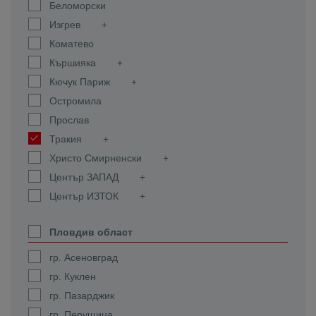
Беломорски
Изгрев
Коматево
Кършияка
Кючук Париж
Остромила
Прослав
Тракия
Христо Смирненски
Център ЗАПАД
Център ИЗТОК
Пловдив област
гр. Асеновград
гр. Куклен
гр. Пазарджик
гр. Перущица