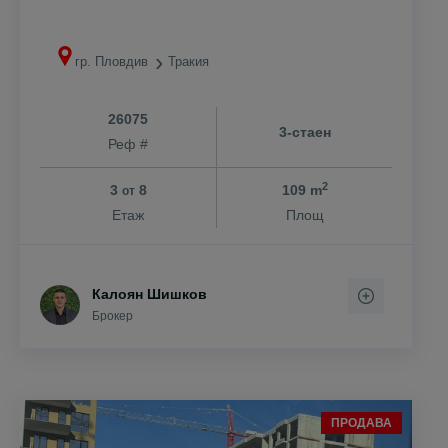
гр. Пловдив
Тракия
26075
3-стаен
Реф #
2
3
8
109 m
от
Етаж
Площ
Калоян Шишков
Брокер
ПРОДАВА