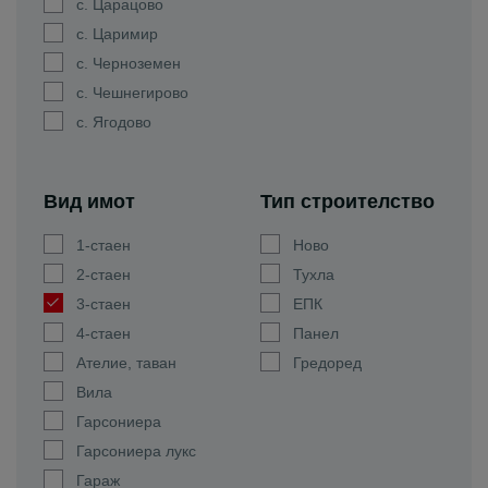
с. Царацово
с. Царимир
с. Черноземен
с. Чешнегирово
с. Ягодово
Вид имот
Тип строителство
1-стаен
Ново
2-стаен
Тухла
3-стаен
ЕПК
4-стаен
Панел
Ателие, таван
Гредоред
Вила
Гарсониера
Гарсониера лукс
Гараж