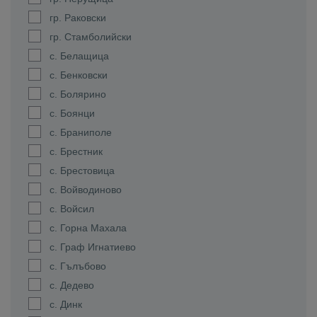
гр. Раковски
гр. Стамболийски
с. Белащица
с. Бенковски
с. Болярино
с. Боянци
с. Браниполе
с. Брестник
с. Брестовица
с. Войводиново
с. Войсил
с. Горна Махала
с. Граф Игнатиево
с. Гълъбово
с. Дедево
с. Динк