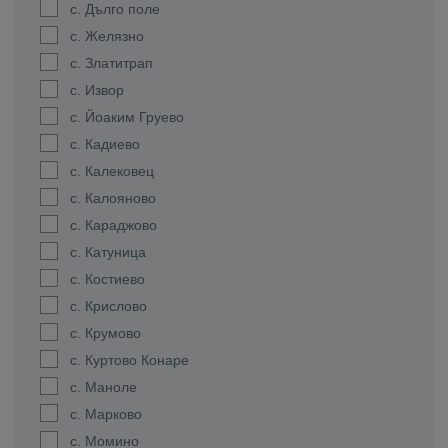
с. Дълго поле
с. Желязно
с. Златитрап
с. Извор
с. Йоаким Груево
с. Кадиево
с. Калековец
с. Калояново
с. Караджово
с. Катуница
с. Костиево
с. Крислово
с. Крумово
с. Куртово Конаре
с. Маноле
с. Марково
с. Момино