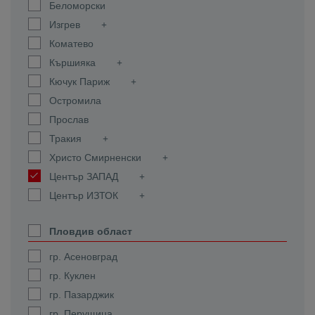
Беломорски
Изгрев
Коматево
Кършияка
Кючук Париж
Остромила
Прослав
Тракия
Христо Смирненски
Център ЗАПАД
Център ИЗТОК
Пловдив област
гр. Асеновград
гр. Куклен
гр. Пазарджик
гр. Перущица