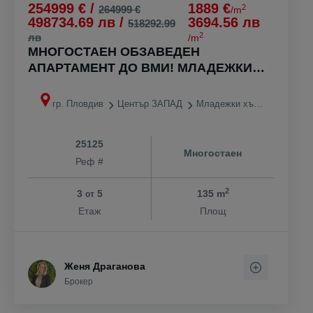
254999 € /
1889 €
2
264999 €
/m
498734.69 лв /
3694.56 лв
518292.99
2
лв
/m
МНОГОСТАЕН ОБЗАВЕДЕН
АПАРТАМЕНТ ДО ВМИ! МЛАДЕЖКИ
ХЪЛМ!
гр. Пловдив
Център ЗАПАД
Младежки хълм
25125
Многостаен
Реф #
2
3
5
135 m
от
Етаж
Площ
Женя Драганова
Брокер