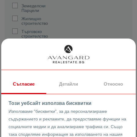
Земеделски
Парцели
Жилищно
строителство
Търговско
строителство
Реф. номер
Съгласие
Детайли
Относно
2
Квадратура (m
)
Този уебсайт използва бисквитки
Използваме "бисквитки", за да персонализираме
съдържанието и рекламите, да предоставяме функции на
социалните медии и да анализираме трафика си. Също
Цена
така споделяме информация за използването на нашия