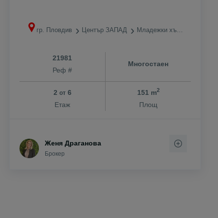
гр. Пловдив
Център ЗАПАД
Младежки хълм
21981
Многостаен
Реф #
2
2
6
151 m
от
Етаж
Площ
Женя Драганова
Брокер