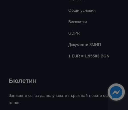
Общи условия
Бисквитки
GDPR
Документи ЗМИП
1 EUR = 1.95583 BGN
Бюлетин
Запишете се, за да получавате първи най-новите оферти
от нас