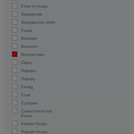
Етаж от къща
Заведение
Земеделска земя
Къща
Магазин
Мезонет
Многостаен
Офис
Парцел
Партер
Склад
Стая
Сутерен
Самостоятелни
Къщи
Калкан Къщи
Редови Къщи