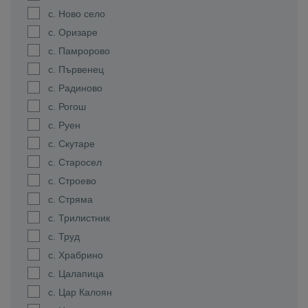
с. Ново село
с. Оризаре
с. Памророво
с. Първенец
с. Радиново
с. Рогош
с. Руен
с. Скутаре
с. Старосел
с. Строево
с. Стряма
с. Трилистник
с. Труд
с. Храбрино
с. Цалапица
с. Цар Калоян