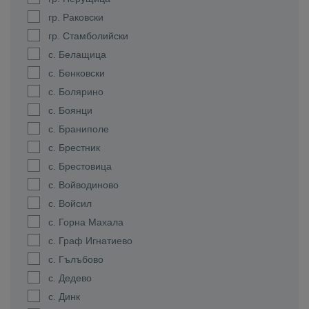
гр. Раковски
гр. Стамболийски
с. Белащица
с. Бенковски
с. Болярино
с. Боянци
с. Браниполе
с. Брестник
с. Брестовица
с. Войводиново
с. Войсил
с. Горна Махала
с. Граф Игнатиево
с. Гълъбово
с. Дедево
с. Динк