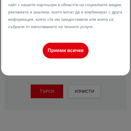
сайт с нашите партньори в областта на социалните медии,
рекламата и анализа, които могат да я комбинират с друга
информация, която сте им предоставили или която са
събрали от използването на техните услуги.
Подреди по
Най-нови
Приеми всички
РАЗШИРЕНО ТЪРСЕНЕ
ТЪРСИ
ИЗЧИСТИ