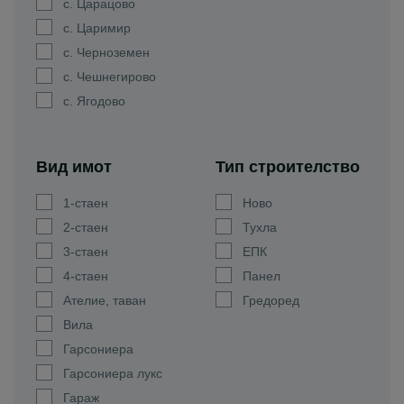
с. Царацово
с. Царимир
с. Черноземен
с. Чешнегирово
с. Ягодово
Вид имот
Тип строителство
1-стаен
Ново
2-стаен
Тухла
3-стаен
ЕПК
4-стаен
Панел
Ателие, таван
Гредоред
Вила
Гарсониера
Гарсониера лукс
Гараж