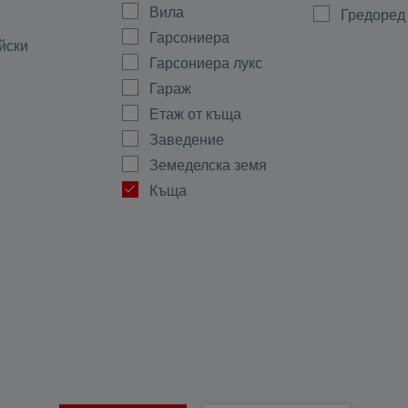
Вила
Гредоред
Гарсониера
йски
Гарсониера лукс
Гараж
Етаж от къща
Заведение
Земеделска земя
Къща
Магазин
а
Мезонет
ово
Многостаен
Офис
ала
Парцел
тиево
Партер
Склад
Стая