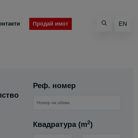
EN
Продай имот
онтакти
Реф. номер
лство
2
Квадратура (m
)