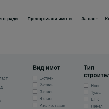
и сгради
Препоръчани имоти
За нас
К
Вид имот
Тип
строите
ласт
1-стаен
2-стаен
Ново
ад
3-стаен
Тухла
4-стаен
ЕПК
к
Ателие, таван
Панел
а