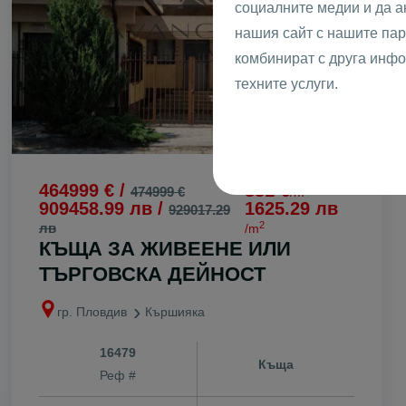
социалните медии и да 
с. Момино
нашия сайт с нашите пар
с. Ново село
комбинират с друга инфо
с. Оризаре
техните услуги.
с. Памроров
с. Първенец
с. Радиново
с. Рогош
464999 € /
831 €
2
474999 €
/m
с. Руен
909458.99 лв /
1625.29 лв
929017.29
с. Скутаре
2
лв
/m
КЪЩА ЗА ЖИВЕЕНЕ ИЛИ
с. Старосел
ТЪРГОВСКА ДЕЙНОСТ
с. Строево
с. Стряма
гр. Пловдив
Кършияка
с. Трилистни
с. Труд
16479
Къща
Реф #
с. Храбрино
с. Цалапица