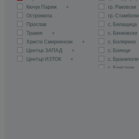
Кючук Париж
гр. Раковски
Остромила
гр. Стамболи
Прослав
с. Белащица
Тракия
с. Бенковски
Христо Смирненски
с. Болярино
Център ЗАПАД
с. Боянци
Център ИЗТОК
с. Браниполе
с. Брестник
с. Брестовиц
с. Войводин
с. Войсил
с. Горна Мах
с. Граф Игна
с. Гълъбово
с. Дедево
с. Динк