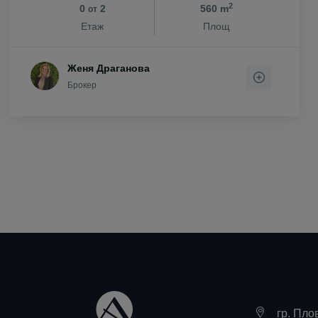
2
0
2
560 m
от
с. Цар Калоя
Етаж
Площ
с. Царацово
с. Царимир
Женя Драганова
с. Чернозем
Брокер
с. Чешнегир
с. Ягодово
гр. Пло