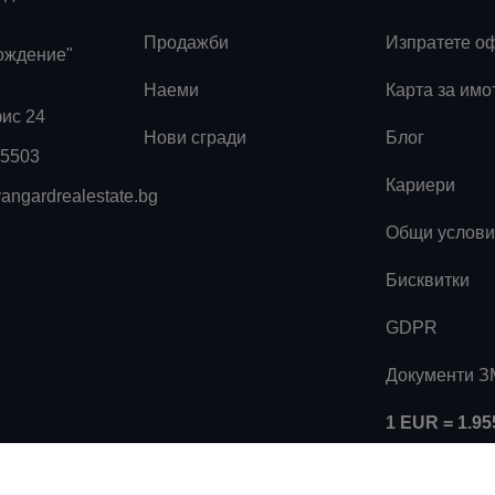
Продажби
Изпратете о
ождение"
Наеми
Карта за имо
фис 24
Нови сгради
Блог
55503
Кариери
angardrealestate.bg
Общи услови
Бисквитки
GDPR
Документи 
1 EUR = 1.9