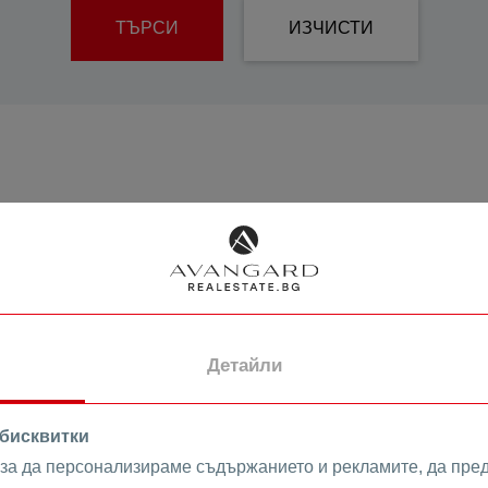
Сутерен
е
ТЪРСИ
ИЗЧИСТИ
Самостоятелни
Къщи
Калкан Къщи
Редови Къщи
уево
Земеделски
Парцели
Жилищно
строителство
Имоти в Панаира Къща
Търговско
строителство
Детайли
онаре
 бисквитки
 за да персонализираме съдържанието и рекламите, да пре