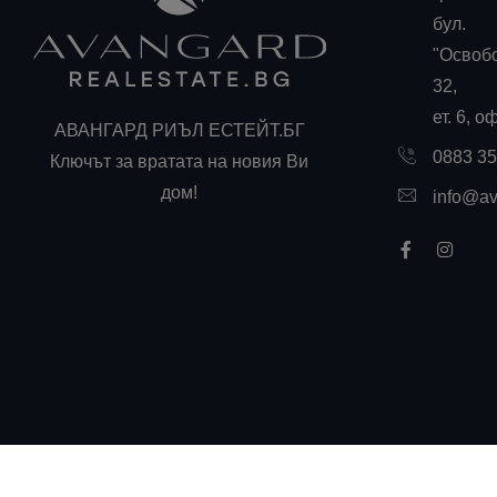
бул.
"Освоб
32,
ет. 6, о
АВАНГАРД РИЪЛ ЕСТЕЙТ.БГ
0883 3
Ключът за вратата на новия Ви
дом!
info@av