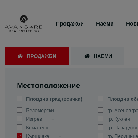
Продажби
Наеми
Нов
ПРОДАЖБИ
НАЕМИ
Местоположение
Пловдив град (всички)
Пловдив об
Беломорски
гр. Асеновгр
Изгрев
гр. Куклен
Коматево
гр. Пазарджи
Кършияка
гр. Перущиц