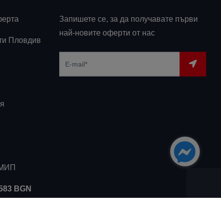
ферта
Запишете се, за да получавате първи
най-новите оферти от нас
ти Пловдив
я
ЗМИП
5583 BGN