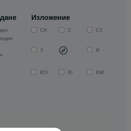
дане
Изложение
ден
СИ
С
СЗ
веден
З
И
н
ЮЗ
Ю
ЮИ