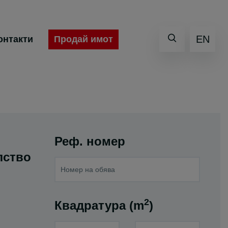
EN
Продай имот
онтакти
Реф. номер
лство
2
Квадратура (m
)