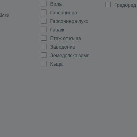
Вила
Гредоред
Гарсониера
йски
Гарсониера лукс
Гараж
Етаж от къща
Заведение
Земеделска земя
Къща
Магазин
а
Мезонет
ово
Многостаен
Офис
ала
Парцел
тиево
Партер
Склад
Стая