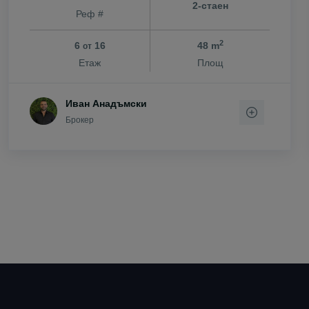
2-стаен
Реф #
2
6
16
48 m
от
Етаж
Площ
Иван Анадъмски
Брокер