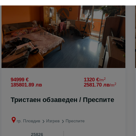
н
ен
ово
2
94999 €
1320 €
/m
2
185801.89 лв
2581.70 лв
/m
Тристаен обзаведен / Преспите
гр. Пловдив
Изгрев
Преспите
25826