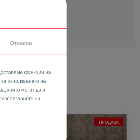
Относно
доставяме функции на
за използването на
ден
а, които могат да я
т използването на
ПРОДАВА