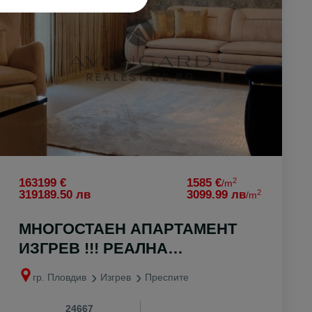
2
163199 €
1585 €
/m
2
319189.50 лв
3099.99 лв
/m
МНОГОСТАЕН АПАРТАМЕНТ
ИЗГРЕВ !!! РЕАЛНА
КВАДРАТУРА !!!
гр. Пловдив
Изгрев
Преспите
24667