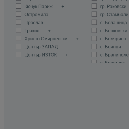
Кючук Париж
гр. Раковски
Остромила
гр. Стамболи
Прослав
с. Белащица
Тракия
с. Бенковски
Христо Смирненски
с. Болярино
Център ЗАПАД
с. Боянци
Център ИЗТОК
с. Браниполе
с. Брестник
с. Брестовиц
с. Войводин
с. Войсил
с. Горна Мах
с. Граф Игна
с. Гълъбово
с. Дедево
с. Динк