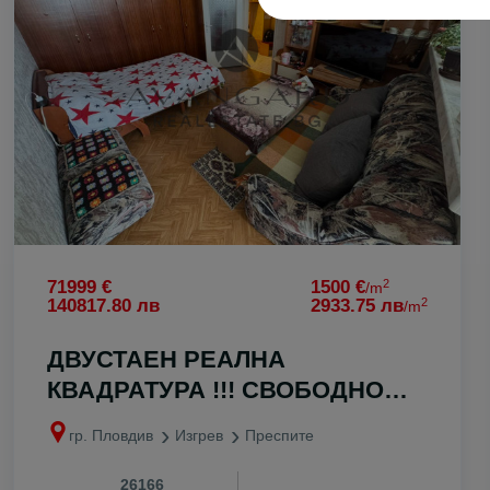
с. Цар Калоя
с. Царацово
с. Царимир
с. Чернозем
с. Чешнегир
с. Ягодово
2
71999 €
1500 €
/m
2
140817.80 лв
2933.75 лв
/m
ДВУСТАЕН РЕАЛНА
КВАДРАТУРА !!! СВОБОДНО
ПАРКИРАНЕ !!! СРЕДЕН ЕТАЖ
гр. Пловдив
Изгрев
Преспите
!!!
26166