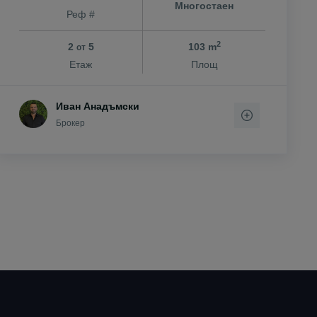
Многостаен
Реф #
2
2
5
103 m
от
Етаж
Площ
Иван Анадъмски
Брокер