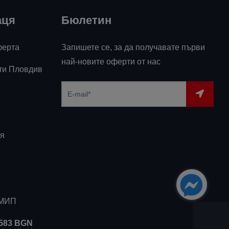
аця
Бюлетин
ферта
Запишете се, за да получавате първи
най-новите оферти от нас
ти Пловдив
я
ЗМИП
5583 BGN