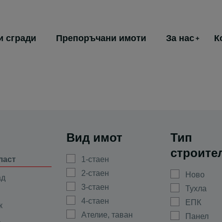
и сгради
Препоръчани имоти
За нас
К
Вид имот
Тип
строите
ласт
1-стаен
2-стаен
Ново
ад
3-стаен
Тухла
4-стаен
ЕПК
к
Ателие, таван
Панел
а