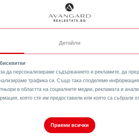
Шпакловка и
замазка
Регулация
ТЕЦ
ТЪРСИ
ИЗЧИСТИ
СОТ
о
Климатик
Детайли
Интернет и ТВ
 бисквитки
 за да персонализираме съдържанието и рекламите, да пре
анализираме трафика си. Също така споделяме информация 
оти в Преспите Обзаве
тньори в областта на социалните медии, рекламата и анализ
рмация, която сте им предоставили или която са събрали о
к
ПРОДАВА
Приеми всички