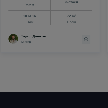
3-стаен
Реф #
2
10
16
72 m
от
Етаж
Площ
Тодор Дошков
Брокер