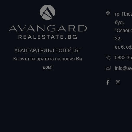
гр. Пло
бул.
"Освоб
32,
ет. 6, о
АВАНГАРД РИЪЛ ЕСТЕЙТ.БГ
0883 3
Ключът за вратата на новия Ви
дом!
info@av