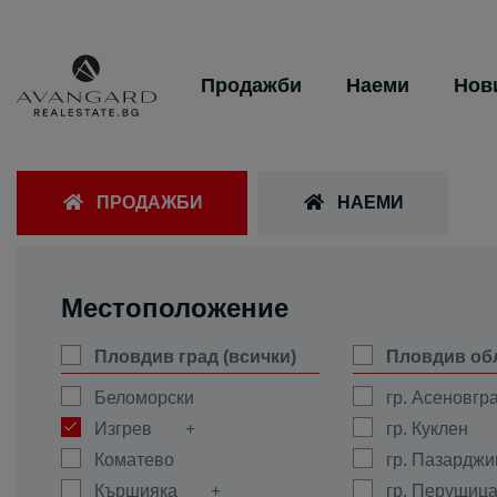
Продажби
Наеми
Нов
ПРОДАЖБИ
НАЕМИ
Местоположение
Пловдив град (всички)
Пловдив об
Беломорски
гр. Асеновгр
Изгрев
гр. Куклен
Коматево
гр. Пазарджи
Кършияка
гр. Перущиц