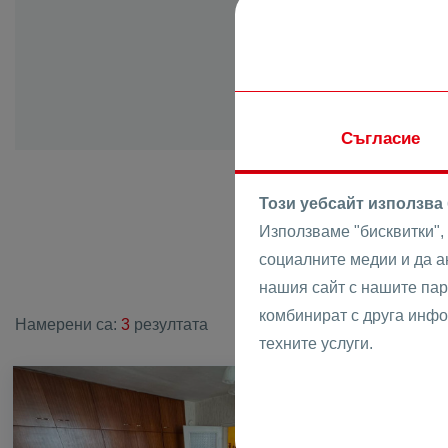
с. Момино
с. Ново село
с. Оризаре
с. Памроров
с. Първенец
Съгласие
с. Радиново
с. Рогош
Този уебсайт използва
с. Руен
Използваме "бисквитки",
с. Скутаре
социалните медии и да 
Им
с. Старосел
нашия сайт с нашите пар
с. Строево
комбинират с друга инфо
Намерени са:
3
резултата
с. Стряма
техните услуги.
с. Трилистни
с. Труд
ПРОДАВА
с. Храбрино
с. Цалапица