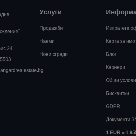
Услуги
Информ
вдив
Продажби
Изпратете о
ождение"
Наеми
Карта за имо
фис 24
Нови сгради
Блог
55503
Кариери
angardrealestate.bg
Общи услови
Бисквитки
GDPR
Документи 
1 EUR = 1.9