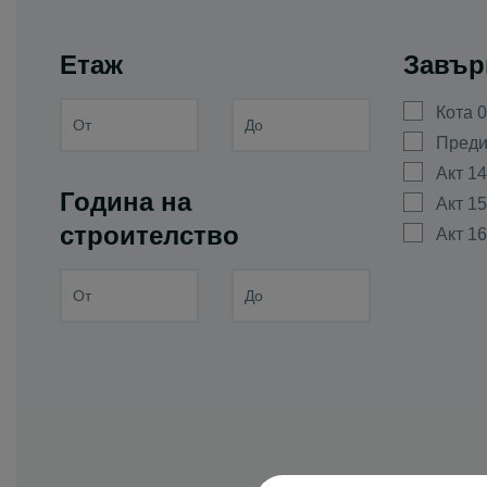
с. Дълго пол
с. Желязно
Етаж
Завър
с. Златитрап
Кота 0
с. Извор
Преди
с. Йоаким Гр
Акт 14
с. Кадиево
Година на
Акт 15
с. Калековец
строителство
Акт 16
с. Калояново
с. Караджово
с. Катуница
с. Костиево
с. Крислово
с. Крумово
с. Куртово К
с. Маноле
с. Марково