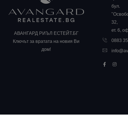
бул.
"Освоб
32,
ет. 6, о
АВАНГАРД РИЪЛ ЕСТЕЙТ.БГ
0883 3
Ключът за вратата на новия Ви
дом!
info@av