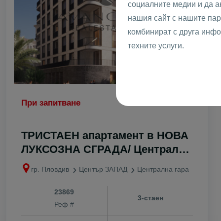
социалните медии и да 
с. Момино
нашия сайт с нашите пар
с. Ново село
комбинират с друга инфо
с. Оризаре
техните услуги.
с. Памроров
с. Първенец
с. Радиново
с. Рогош
При запитване
с. Руен
с. Скутаре
ТРИСТАЕН апартамент в НОВА
с. Старосел
ЛУКСОЗНА СГРАДА/ Централна
с. Строево
Гара
с. Стряма
гр. Пловдив
Център ЗАПАД
Централна гара
с. Трилистни
с. Труд
23869
3-стаен
Реф #
с. Храбрино
с. Цалапица