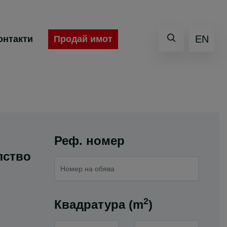
EN
Продай имот
онтакти
Реф. номер
лство
2
Квадратура (m
)