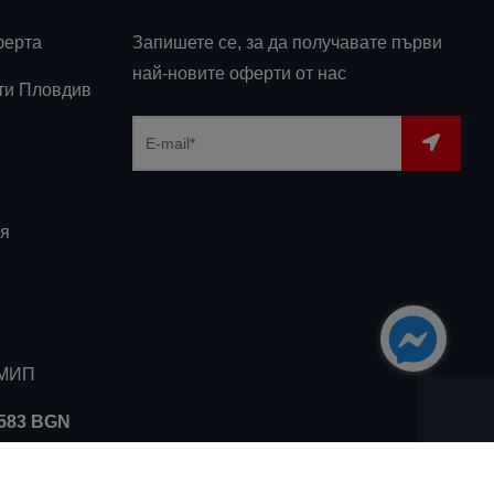
ферта
Запишете се, за да получавате първи
най-новите оферти от нас
ти Пловдив
я
ЗМИП
5583 BGN