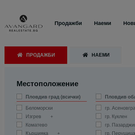
Продажби
Наеми
Нов
ПРОДАЖБИ
НАЕМИ
Местоположение
Пловдив град (всички)
Пловдив об
Беломорски
гр. Асеновгр
Изгрев
гр. Куклен
Коматево
гр. Пазарджи
Кършияка
гр. Перущиц