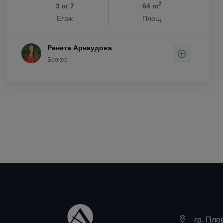
2
3
7
64 m
от
с. Цар Калоя
Етаж
Площ
с. Царацово
с. Царимир
Ренета Арнаудова
с. Чернозем
Брокер
с. Чешнегир
с. Ягодово
гр. Пло