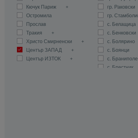
Кючук Париж
гр. Раковски
Остромила
гр. Стамболи
Прослав
с. Белащица
Тракия
с. Бенковски
Христо Смирненски
с. Болярино
Център ЗАПАД
с. Боянци
Център ИЗТОК
с. Браниполе
с. Брестник
с. Брестовиц
с. Войводин
с. Войсил
с. Горна Мах
с. Граф Игна
с. Гълъбово
с. Дедево
с. Динк