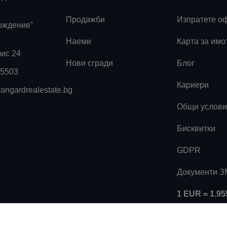
Продажби
Изпратете о
ождение"
Наеми
Карта за имо
фис 24
Нови сгради
Блог
55503
Кариери
angardrealestate.bg
Общи услови
Бисквитки
GDPR
Документи 
1 EUR = 1.9