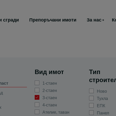
и сгради
Препоръчани имоти
За нас
К
Вид имот
Тип
строите
ласт
1-стаен
2-стаен
Ново
ад
3-стаен
Тухла
4-стаен
ЕПК
к
Ателие, таван
Панел
а