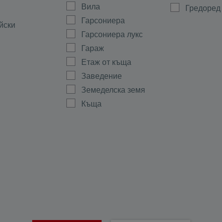
Вила
Гредоред
Гарсониера
йски
Гарсониера лукс
Гараж
Етаж от къща
Заведение
Земеделска земя
Къща
Магазин
а
Мезонет
ово
Многостаен
Офис
ала
Парцел
тиево
Партер
Склад
Стая