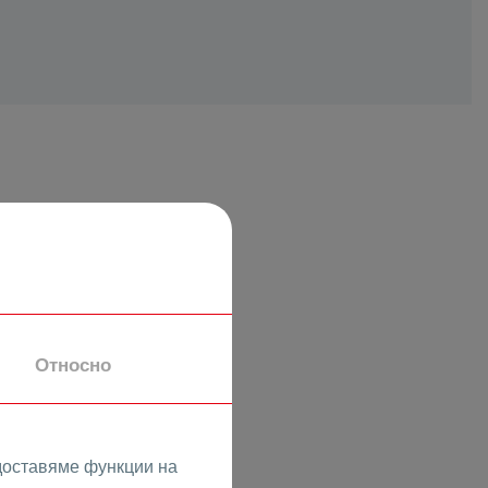
таен
Относно
доставяме функции на