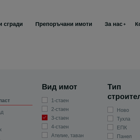
и сгради
Препоръчани имоти
За нас
К
Вид имот
Тип
строите
ласт
1-стаен
2-стаен
Ново
ад
3-стаен
Тухла
4-стаен
ЕПК
к
Ателие, таван
Панел
а