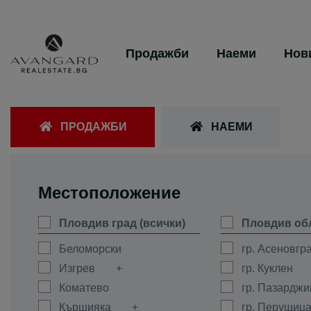
Продажби
Наеми
Нов
ПРОДАЖБИ
НАЕМИ
Местоположение
Пловдив град (всички)
Пловдив об
Беломорски
гр. Асеновгр
Изгрев
гр. Куклен
Коматево
гр. Пазарджи
Кършияка
гр. Перущиц