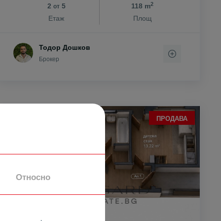
2
2
5
118 m
от
Етаж
Площ
Тодор Дошков
Брокер
ПРОДАВА
Относно