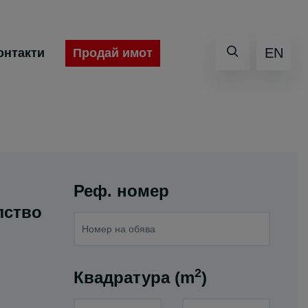
EN
Продай имот
онтакти
Реф. номер
лство
2
Квадратура (m
)