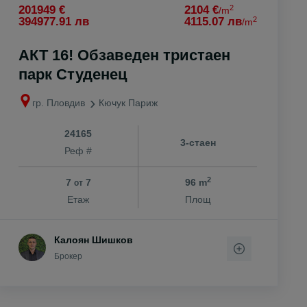
2
201949 €
2104 €
/m
2
394977.91 лв
4115.07 лв
/m
АКТ 16! Обзаведен тристаен
парк Студенец
гр. Пловдив
Кючук Париж
24165
3-стаен
Реф #
2
7
7
96 m
от
Етаж
Площ
Калоян Шишков
Брокер