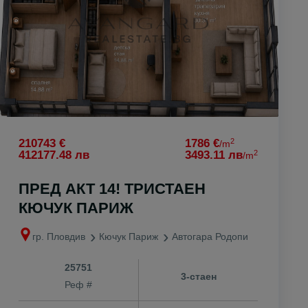
2
210743 €
1786 €
/m
2
412177.48 лв
3493.11 лв
/m
ПРЕД АКТ 14! ТРИСТАЕН
КЮЧУК ПАРИЖ
гр. Пловдив
Кючук Париж
Автогара Родопи
25751
3-стаен
Реф #