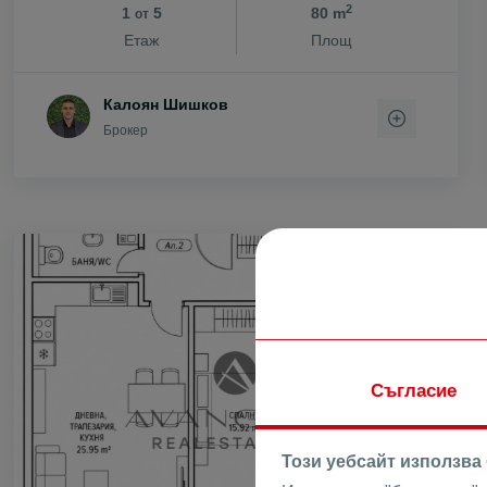
2
1
5
80 m
от
с. Цар Калоя
Етаж
Площ
с. Царацово
с. Царимир
Калоян Шишков
с. Чернозем
Брокер
с. Чешнегир
с. Ягодово
ПРОДАВА
Съгласие
Този уебсайт използва