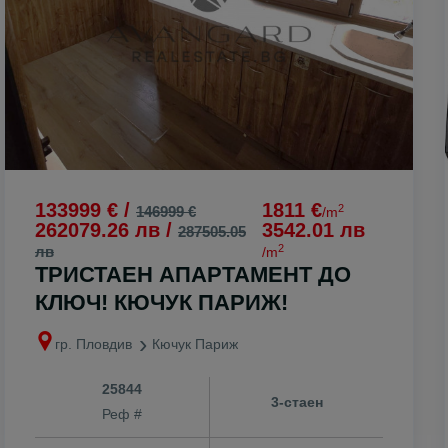
о
133999 € /
1811 €
2
146999 €
/m
262079.26 лв /
3542.01 лв
287505.05
2
лв
/m
ТРИСТАЕН АПАРТАМЕНТ ДО
КЛЮЧ! КЮЧУК ПАРИЖ!
гр. Пловдив
Кючук Париж
к
25844
3-стаен
Реф #