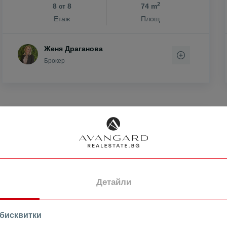
2
8
8
74 m
от
н
Етаж
Площ
Женя Драганова
ен
Брокер
ово
ПРОДАВА
Детайли
 бисквитки