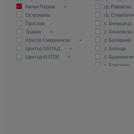
Кючук Париж
гр. Раковски
Остромила
гр. Стамболи
Прослав
с. Белащица
Тракия
с. Бенковски
Христо Смирненски
с. Болярино
Център ЗАПАД
с. Боянци
Център ИЗТОК
с. Браниполе
с. Брестник
с. Брестовиц
с. Войводин
с. Войсил
с. Горна Мах
с. Граф Игна
с. Гълъбово
с. Дедево
с. Динк