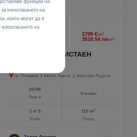
доставяме функции на
за използването на
а, които могат да я
т използването на
2
203199 €
1799 €
/m
2
397422.70 лв
3518.54 лв
/m
ПРЕД АКТ 14! ТРИСТАЕН
КЮЧУК ПАРИЖ
гр. Пловдив
Кючук Париж
Автогара Родопи
25746
3-стаен
Реф #
2
2
5
113 m
от
Етаж
Площ
Тодор Дошков