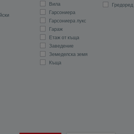
Вила
Гредоред
Гарсониера
йски
Гарсониера лукс
Гараж
Етаж от къща
Заведение
Земеделска земя
Къща
Магазин
а
Мезонет
ово
Многостаен
Офис
ала
Парцел
тиево
Партер
Склад
Стая