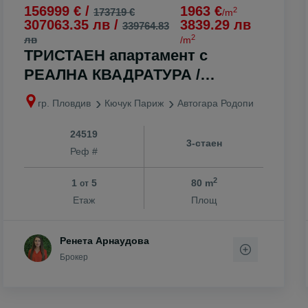
156999 € /
1963 €
2
173719 €
/m
307063.35 лв /
3839.29 лв
339764.83
2
лв
/m
ТРИСТАЕН апартамент с
РЕАЛНА КВАДРАТУРА /
Автогара Родопи
гр. Пловдив
Кючук Париж
Автогара Родопи
24519
3-стаен
Реф #
2
1
5
80 m
от
Етаж
Площ
Ренета Арнаудова
Брокер