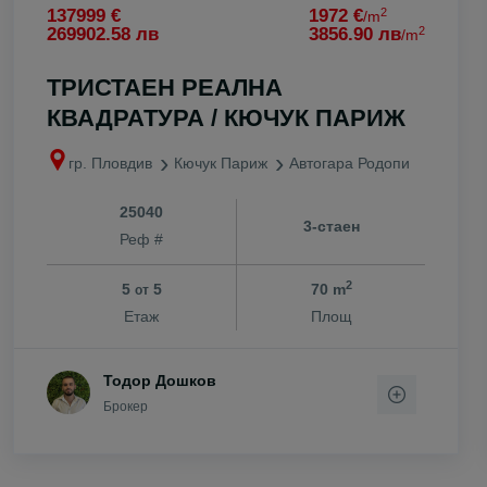
2
137999 €
1972 €
/m
2
269902.58 лв
3856.90 лв
/m
ТРИСТАЕН РЕАЛНА
КВАДРАТУРА / КЮЧУК ПАРИЖ
гр. Пловдив
Кючук Париж
Автогара Родопи
25040
3-стаен
Реф #
2
5
5
70 m
от
Етаж
Площ
Тодор Дошков
Брокер