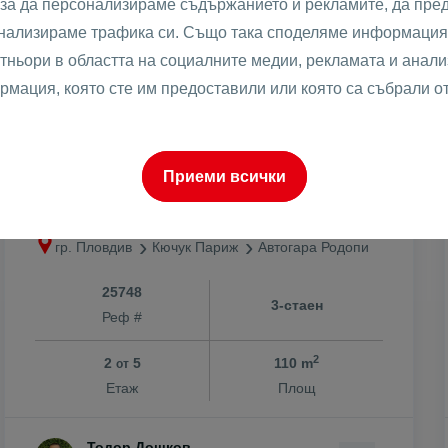
 за да персонализираме съдържанието и рекламите, да пре
анализираме трафика си. Също така споделяме информация 
тньори в областта на социалните медии, рекламата и анализ
рмация, която сте им предоставили или която са събрали о
2
196775 €
1789 €
/m
2
384858.45 лв
3498.98 лв
/m
ПРЕД АКТ 14! ТРИСТАЕН
Приеми всички
КЮЧУК ПАРИЖ
гр. Пловдив
Кючук Париж
Автогара Родопи
25748
3-стаен
Реф #
2
2
5
110 m
от
Етаж
Площ
Тодор Дошков