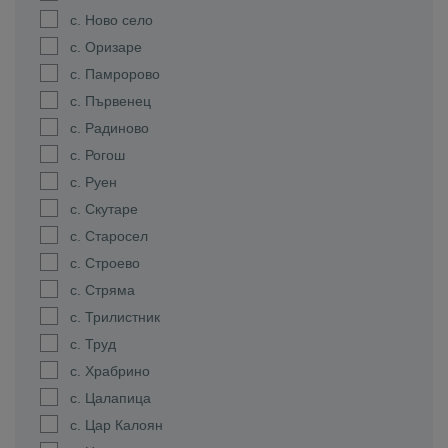
с. Ново село
с. Оризаре
с. Памророво
с. Първенец
с. Радиново
с. Рогош
с. Руен
с. Скутаре
с. Старосел
с. Строево
с. Стряма
с. Трилистник
с. Труд
с. Храбрино
с. Цалапица
с. Цар Калоян