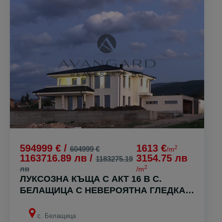
594999 € /
1613 €
2
604999 €
/m
1163716.89 лв /
3154.75 лв
1183275.19
2
лв
/m
ЛУКСОЗНА КЪЩА С АКТ 16 В С.
БЕЛАЩИЦА С НЕВЕРОЯТНА ГЛЕДКА
КЪМ ПЛОВДИВ
с. Белащица