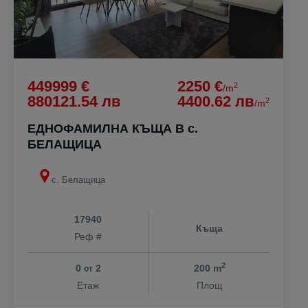
449999 €
2250 €
2
/m
880121.54 лв
4400.62 лв
2
/m
ЕДНОФАМИЛНА КЪЩА В с.
БЕЛАЩИЦА
с. Белащица
17940
Къща
Реф #
2
0
2
200 m
от
Етаж
Площ