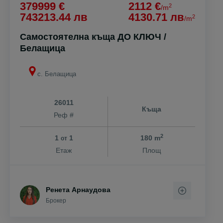
379999 €
2112 €
2
/m
743213.44 лв
4130.71 лв
2
/m
Самостоятелна къща ДО КЛЮЧ /
Белащица
с. Белащица
26011
Къща
Реф #
2
1
1
180 m
от
Етаж
Площ
Ренета Арнаудова
Брокер