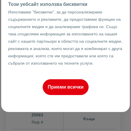
Този уебсайт използва бисквитки
Използваме "бисквитки", за да персонализираме
съдържанието и рекламите, да предоставяме функции на
социалните медии и да анализираме трафика си. Също
така споделяме информация за използването на нашия
сайт с нашите партньори в областта на социалните медии,
рекламата и анализа, които могат да я комбинират с друга
информация, която сте им предоставили или която са
369999 €
1290 €
2
/m
събрали от използването на техните услуги.
723655.14 лв
2523.02 лв
2
/m
Къща с панорамна гледка и 75кв.м.
гараж / Белащица
Приеми всички
с. Белащица
25563
Къща
Реф #