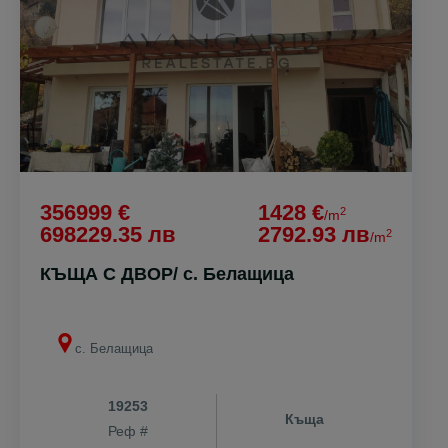
356999 €
1428 €
2
/m
698229.35 лв
2792.93 лв
2
/m
КЪЩА С ДВОР/ с. Белащица
с. Белащица
19253
Къща
Реф #