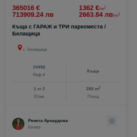
365016 €
1362 €
2
/m
713909.24 лв
2663.84 лв
2
/m
Къща с ГАРАЖ и ТРИ паркоместа /
Белащица
с. Белащица
24456
Къща
Реф #
2
1
2
268 m
от
Етаж
Площ
Ренета Арнаудова
Брокер