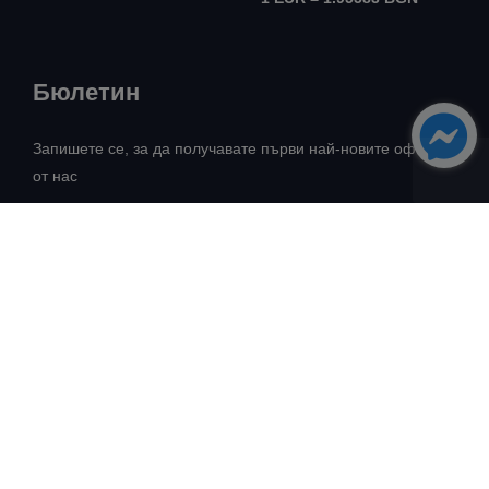
Бюлетин
Запишете се, за да получавате първи най-новите оферти
от нас
Всички права запазени! ©
Авангард Риъл Естейт
2026
Разработка:
Intelligent Web Solutions