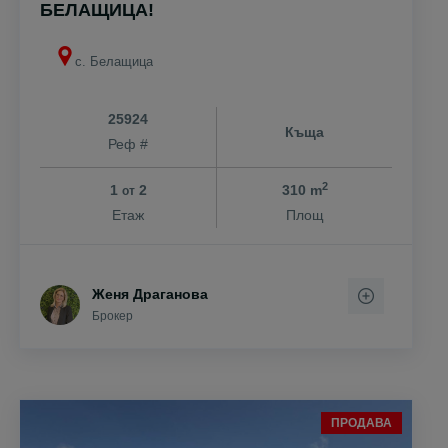
БЕЛАЩИЦА!
с. Белащица
25924
Къща
Реф #
2
1
2
310 m
от
Етаж
Площ
Женя Драганова
Брокер
ПРОДАВА