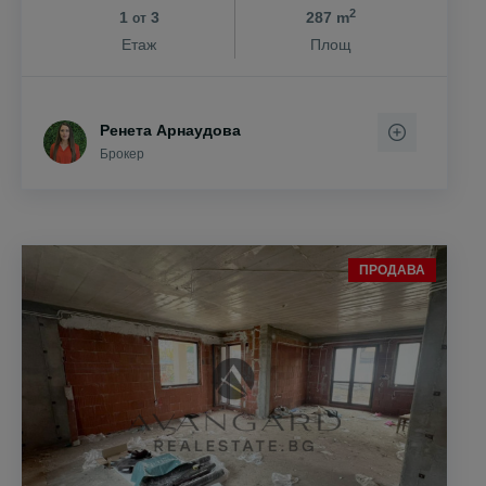
2
1
3
287 m
от
Етаж
Площ
Ренета Арнаудова
Брокер
ПРОДАВА