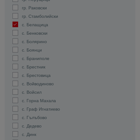
гр. Раковски
гр. Стамболийски
с. Белащица
с. Бенковски
с. Болярино
с. Боянци
с. Браниполе
с. Брестник
с. Брестовица
с. Войводиново
с. Войсил
с. Горна Махала
с. Граф Игнатиево
с. Гълъбово
с. Дедево
с. Динк