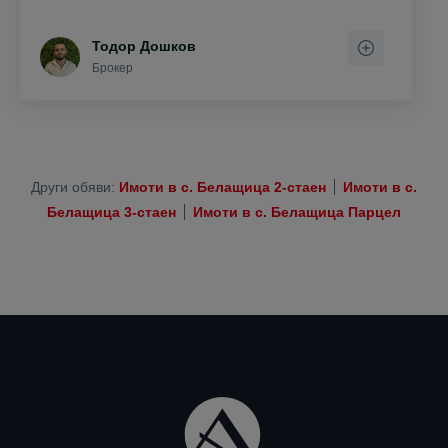
Тодор Дошков
Брокер
Други обяви:
Имоти в с. Белащица 2-стаен
Имоти в с.
Белащица 3-стаен
Имоти в с. Белащица Парцел