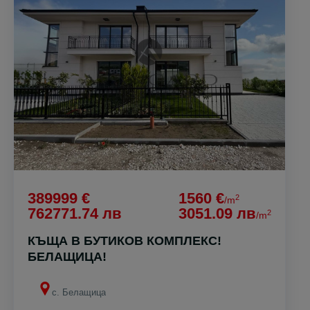
389999 €
1560 €
2
/m
762771.74 лв
3051.09 лв
2
/m
КЪЩА В БУТИКОВ КОМПЛЕКС!
БЕЛАЩИЦА!
с. Белащица