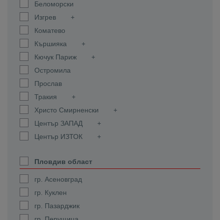
Беломорски
Изгрев
Коматево
Кършияка
Кючук Париж
Остромила
Прослав
Тракия
Христо Смирненски
Център ЗАПАД
Център ИЗТОК
Пловдив област
гр. Асеновград
гр. Куклен
гр. Пазарджик
гр. Перущица