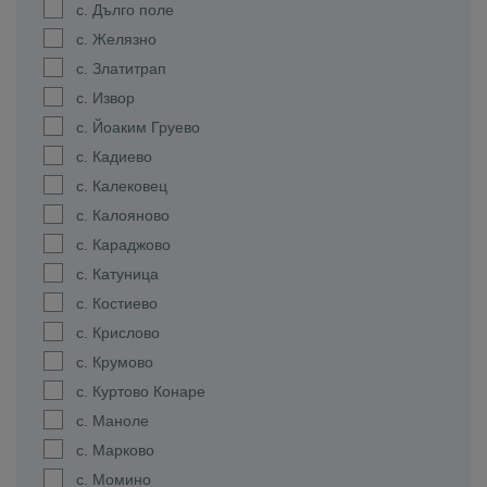
с. Дълго поле
с. Желязно
с. Златитрап
с. Извор
с. Йоаким Груево
с. Кадиево
с. Калековец
с. Калояново
с. Караджово
с. Катуница
с. Костиево
с. Крислово
с. Крумово
с. Куртово Конаре
с. Маноле
с. Марково
с. Момино