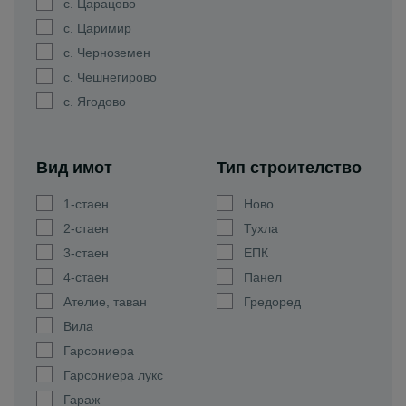
с. Царацово
с. Царимир
с. Черноземен
с. Чешнегирово
с. Ягодово
Вид имот
Тип строителство
1-стаен
Ново
2-стаен
Тухла
3-стаен
ЕПК
4-стаен
Панел
Ателие, таван
Гредоред
Вила
Гарсониера
Гарсониера лукс
Гараж