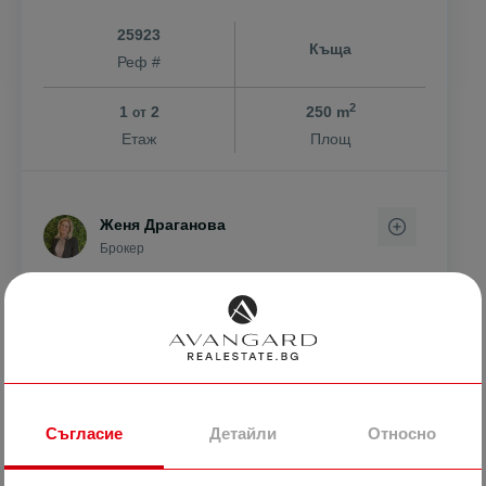
25923
Къща
Реф #
2
1
2
250 m
от
Етаж
Площ
Женя Драганова
Брокер
ПРОДАВА
Съгласие
Детайли
Относно