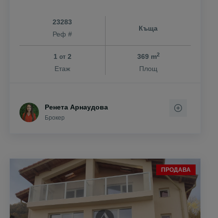
23283
Къща
Реф #
2
1
2
369 m
от
Етаж
Площ
Ренета Арнаудова
Брокер
ПРОДАВА