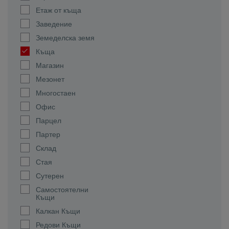
Етаж от къща
Заведение
Земеделска земя
Къща
Магазин
Мезонет
Многостаен
Офис
Парцел
Партер
Склад
Стая
Сутерен
Самостоятелни
Къщи
Калкан Къщи
Редови Къщи