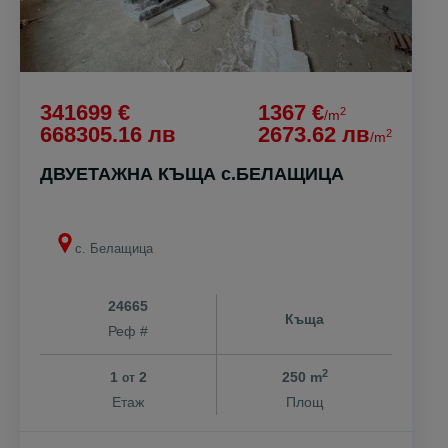
341699 €
1367 €
2
/m
668305.16 лв
2673.62 лв
2
/m
ДВУЕТАЖНА КЪЩА с.БЕЛАЩИЦА
с. Белащица
24665
Къща
Реф #
2
1
2
250 m
от
Етаж
Площ