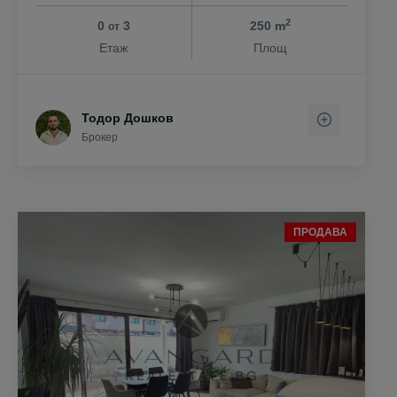
2
0
3
250 m
от
Етаж
Площ
Тодор Дошков
Брокер
ПРОДАВА