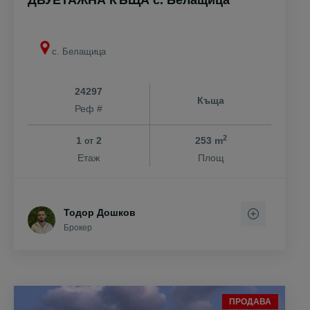
ДВУЕТАЖНА КЪЩА с. Белащица
с. Белащица
24297
Къща
Реф #
2
1
2
253 m
от
Етаж
Площ
Тодор Дошков
Брокер
ПРОДАВА