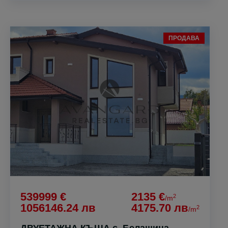
ПРОДАВА
539999 €
2135 €
2
/m
1056146.24 лв
4175.70 лв
2
/m