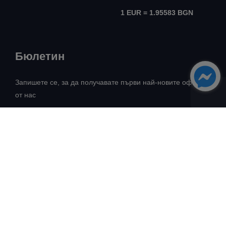
1 EUR = 1.95583 BGN
Бюлетин
Запишете се, за да получавате първи най-новите оферти
от нас
Всички права запазени! ©
Авангард Риъл Естейт
2026
Разработка:
Intelligent Web Solutions