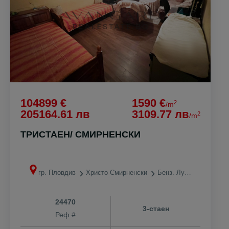
104899 €
1590 €
2
/m
205164.61 лв
3109.77 лв
2
/m
ТРИСТАЕН/ СМИРНЕНСКИ
гр. Пловдив
Христо Смирненски
Бенз. Лукойл
24470
3-стаен
Реф #