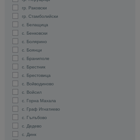
гр. Раковски
гр. Стамболийски
с. Белащица
с. Бенковски
с. Болярино
с. Боянци
с. Браниполе
с. Брестник
с. Брестовица
с. Войводиново
с. Войсил
с. Горна Махала
с. Граф Игнатиево
с. Гълъбово
с. Дедево
с. Динк