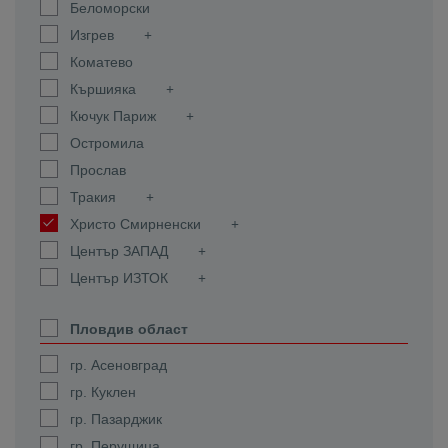
Беломорски
Изгрев
Коматево
Кършияка
Кючук Париж
Остромила
Прослав
Тракия
Христо Смирненски
Център ЗАПАД
Център ИЗТОК
Пловдив област
гр. Асеновград
гр. Куклен
гр. Пазарджик
гр. Перущица