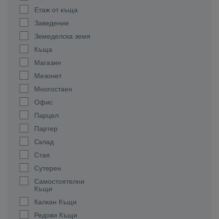
Етаж от къща
Заведение
Земеделска земя
Къща
Магазин
Мезонет
Многостаен
Офис
Парцел
Партер
Склад
Стая
Сутерен
Самостоятелни
Къщи
Калкан Къщи
Редови Къщи