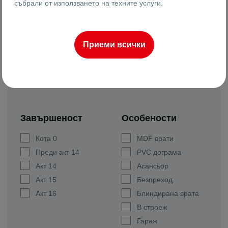
събрали от използването на техните услуги.
Година на строителство
Приеми всички
Завършеност
Особености
Кота 0
MDF врати
Преди акт 14
PVC дограма
Акт 14
Асансьор
Акт 15
Безпреход
Акт 16
Блиндирана врата
В строеж
Гараж