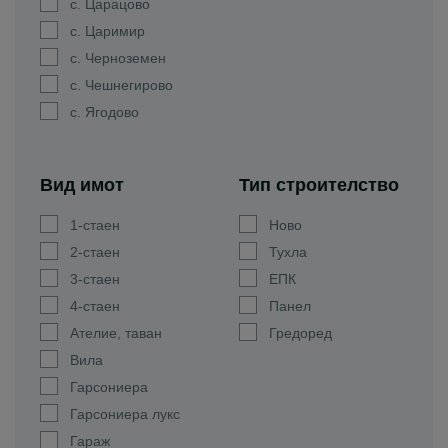
с. Царацово
с. Царимир
с. Черноземен
с. Чешнегирово
с. Ягодово
Вид имот
Тип строителство
1-стаен
Ново
2-стаен
Тухла
3-стаен
ЕПК
4-стаен
Панел
Ателие, таван
Гредоред
Вила
Гарсониера
Гарсониера лукс
Гараж