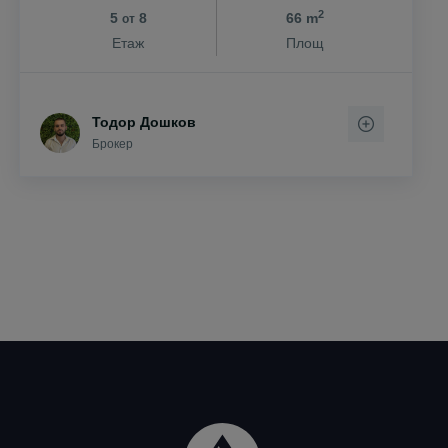
2
5
8
66 m
от
Етаж
Площ
Тодор Дошков
Брокер