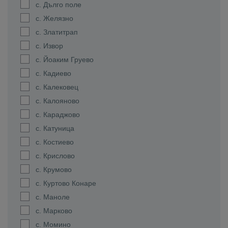
с. Дълго поле
с. Желязно
с. Златитрап
с. Извор
с. Йоаким Груево
с. Кадиево
с. Калековец
с. Калояново
с. Караджово
с. Катуница
с. Костиево
с. Крислово
с. Крумово
с. Куртово Конаре
с. Маноле
с. Марково
с. Момино