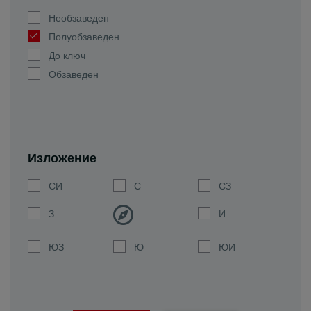
Необзаведен
Полуобзаведен
До ключ
Обзаведен
Изложение
СИ
С
СЗ
З
И
ЮЗ
Ю
ЮИ