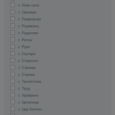
с. Ново село
с. Оризаре
с. Памророво
с. Първенец
с. Радиново
с. Рогош
с. Руен
с. Скутаре
с. Старосел
с. Строево
с. Стряма
с. Трилистник
с. Труд
с. Храбрино
с. Цалапица
с. Цар Калоян