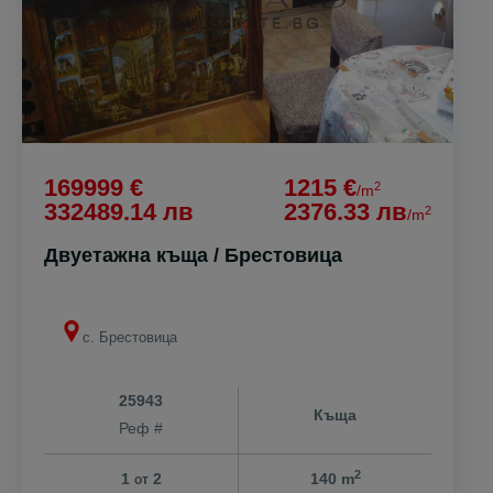
169999 €
1215 €
2
/m
332489.14 лв
2376.33 лв
2
/m
Двуетажна къща / Брестовица
с. Брестовица
25943
Къща
Реф #
2
1
2
140 m
от