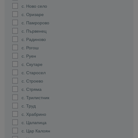
с. Ново село
с. Оризаре
с. Памророво
с. Първенец
с. Радиново
с. Рогош
с. Руен
с. Скутаре
с. Старосел
с. Строево
с. Стряма
с. Трилистник
с. Труд
с. Храбрино
с. Цалапица
с. Цар Калоян