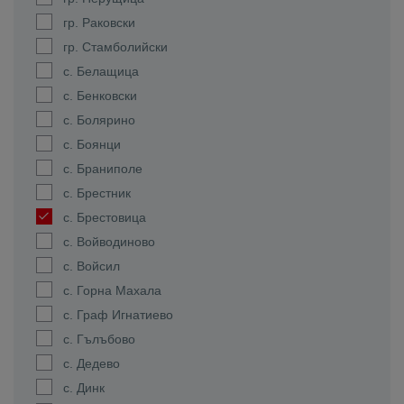
гр. Раковски
гр. Стамболийски
с. Белащица
с. Бенковски
с. Болярино
с. Боянци
с. Браниполе
с. Брестник
с. Брестовица
с. Войводиново
с. Войсил
с. Горна Махала
с. Граф Игнатиево
с. Гълъбово
с. Дедево
с. Динк