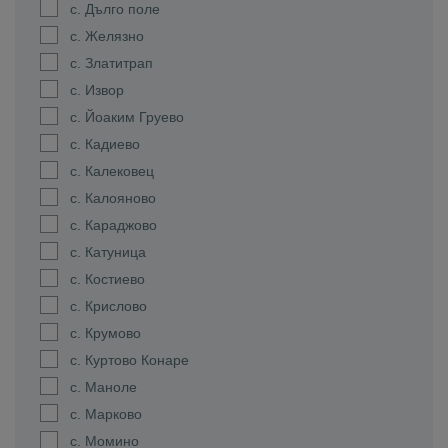
с. Дълго поле
с. Желязно
с. Златитрап
с. Извор
с. Йоаким Груево
с. Кадиево
с. Калековец
с. Калояново
с. Караджово
с. Катуница
с. Костиево
с. Крислово
с. Крумово
с. Куртово Конаре
с. Маноле
с. Марково
с. Момино