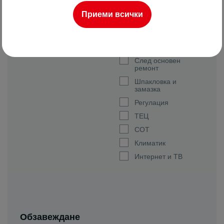
Двор
Приеми всички
Паркомясто
Луксозен
За ремонт
След основен
ремонт
Шпакловка и
замазка
Регулация
ТЕЦ
СОТ
Климатик
Интернет и ТВ
Обзавеждане