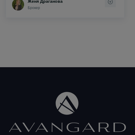
Женя Драганова
Брокер