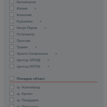
Беломорски
Изгрев
Коматево
Кършияка
Кючук Париж
Остромила
Прослав
Тракия
Христо Смирненски
Център ЗАПАД
Център ИЗТОК
Пловдив област
гр. Асеновград
гр. Куклен
гр. Пазарджик
гр. Перущица