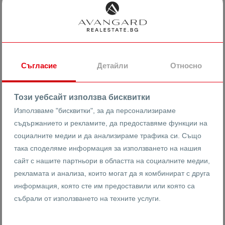
Година на строителство
Съгласие
Детайли
Относно
Този уебсайт използва бисквитки
Използваме "бисквитки", за да персонализираме
Завършеност
Особености
съдържанието и рекламите, да предоставяме функции на
социалните медии и да анализираме трафика си. Също
Кота 0
MDF врати
така споделяме информация за използването на нашия
Преди акт 14
PVC дограма
сайт с нашите партньори в областта на социалните медии,
Акт 14
Асансьор
рекламата и анализа, които могат да я комбинират с друга
Акт 15
Безпреход
информация, която сте им предоставили или която са
Акт 16
Блиндирана врата
събрали от използването на техните услуги.
В строеж
Гараж