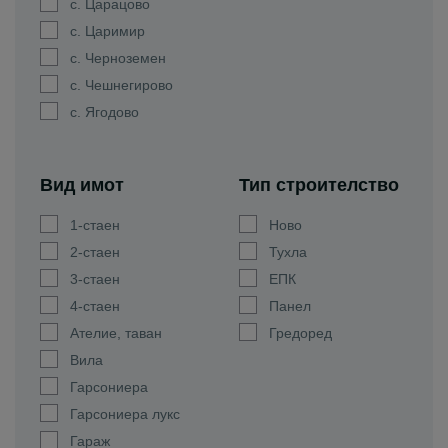
с. Царацово
с. Царимир
с. Черноземен
с. Чешнегирово
с. Ягодово
Вид имот
Тип строителство
1-стаен
Ново
2-стаен
Тухла
3-стаен
ЕПК
4-стаен
Панел
Ателие, таван
Гредоред
Вила
Гарсониера
Гарсониера лукс
Гараж