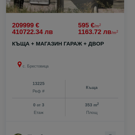
209999 €
595 €
2
/m
410722.34 лв
1163.72 лв
2
/m
КЪЩА + МАГАЗИН ГАРАЖ + ДВОР
с. Брестовица
13225
Къща
Реф #
2
0
3
353 m
от
Етаж
Площ