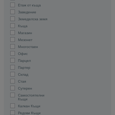
Етаж от къща
Заведение
Земеделска земя
Къща
Магазин
Мезонет
Многостаен
Офис
Парцел
Партер
Склад
Стая
Сутерен
Самостоятелни
Къщи
Калкан Къщи
Редови Къщи