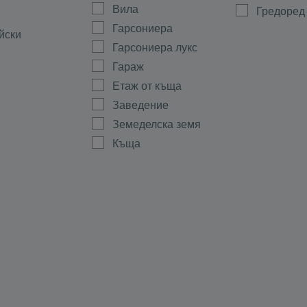
Вила
Гредоред
Гарсониера
йски
Гарсониера лукс
Гараж
Етаж от къща
Заведение
Земеделска земя
Къща
Магазин
а
Мезонет
ово
Многостаен
Офис
ала
Парцел
тиево
Партер
Склад
Стая