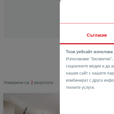
с. Момино
с. Ново село
с. Оризаре
с. Памроров
с. Първенец
Съгласие
с. Радиново
с. Рогош
Този уебсайт използва
с. Руен
Използваме "бисквитки",
с. Скутаре
социалните медии и да 
Имо
с. Старосел
нашия сайт с нашите пар
с. Строево
комбинират с друга инфо
Намерени са:
2
резултата
с. Стряма
техните услуги.
с. Трилистни
с. Труд
ПРОДАВА
с. Храбрино
с. Цалапица