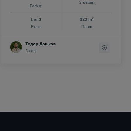
3-стаен
Реф #
2
1
3
123 m
от
Етаж
Площ
Тодор Дошков
Брокер