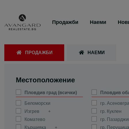
Продажби
Наеми
Нов
ПРОДАЖБИ
НАЕМИ
Местоположение
Пловдив град (всички)
Пловдив об
Беломорски
гр. Асеновгр
Изгрев
гр. Куклен
Коматево
гр. Пазарджи
Кършияка
гр. Перущиц