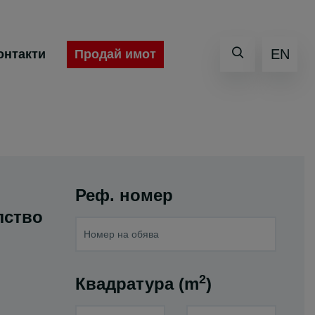
EN
Продай имот
онтакти
Реф. номер
лство
2
Квадратура (m
)