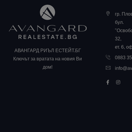
гр. Пло
бул.
"Освоб
32,
ет. 6, о
АВАНГАРД РИЪЛ ЕСТЕЙТ.БГ
0883 3
Ключът за вратата на новия Ви
дом!
info@av