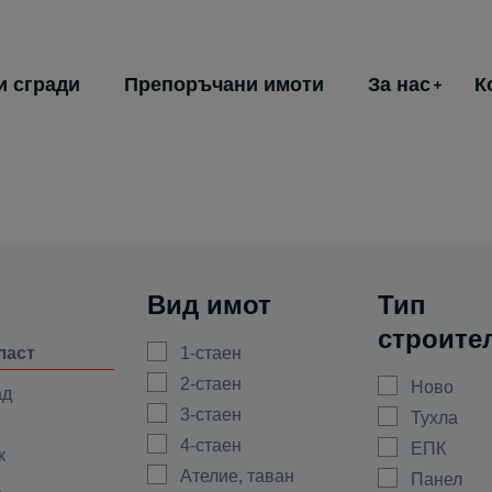
и сгради
Препоръчани имоти
За нас
К
Вид имот
Тип
строите
ласт
1-стаен
2-стаен
Ново
ад
3-стаен
Тухла
4-стаен
ЕПК
к
Ателие, таван
Панел
а