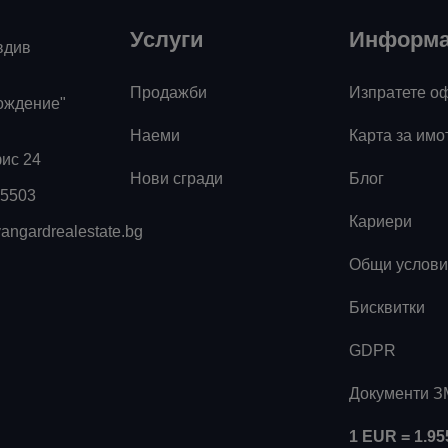
Услуги
Информ
вдив
Продажби
Изпратете о
ождение"
Наеми
Карта за имо
фис 24
Нови сгради
Блог
55503
Кариери
angardrealestate.bg
Общи услови
Бисквитки
GDPR
Документи 
1 EUR = 1.9