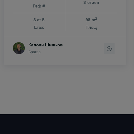
3-стаен
Реф #
2
3
5
98 m
от
Етаж
Площ
Калоян Шишков
Брокер