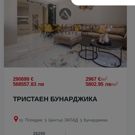
с. Цар Калоя
с. Царацово
с. Царимир
с. Чернозем
с. Чешнегир
с. Ягодово
2
290699 €
2967 €
/m
2
568557.83 лв
5802.95 лв
/m
ТРИСТАЕН БУНАРДЖИКА
гр. Пловдив
Център ЗАПАД
Бунарджика
26290