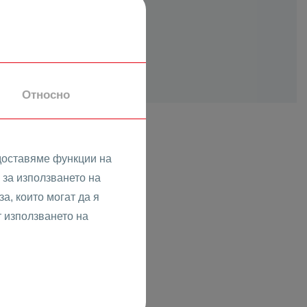
Относно
доставяме функции на
за използването на
еден
а, които могат да я
т използването на