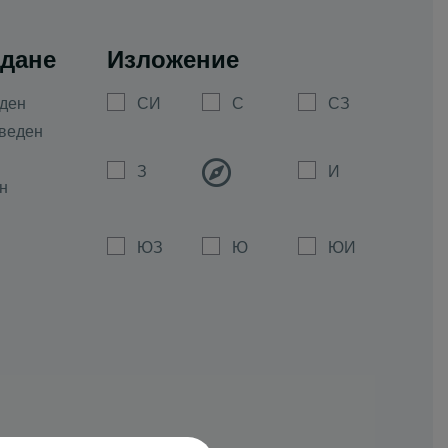
дане
Изложение
ден
СИ
С
СЗ
веден
З
И
н
ЮЗ
Ю
ЮИ