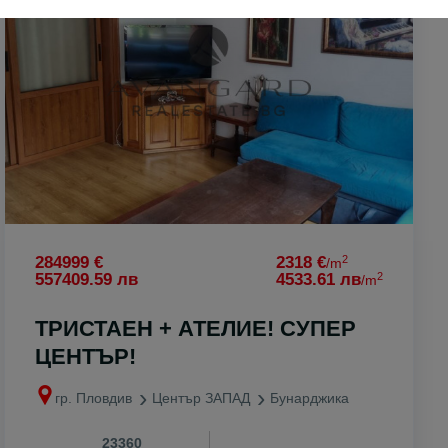
н
ен
ово
2
284999 €
2318 €
/m
2
557409.59 лв
4533.61 лв
/m
ТРИСТАЕН + АТЕЛИЕ! СУПЕР
ЦЕНТЪР!
гр. Пловдив
Център ЗАПАД
Бунарджика
23360