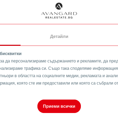
Шпакловка и
замазка
Регулация
ТЕЦ
ТЪРСИ
ИЗЧИСТИ
СОТ
о
Климатик
Детайли
Интернет и ТВ
 бисквитки
 за да персонализираме съдържанието и рекламите, да пре
анализираме трафика си. Също така споделяме информация 
ти в Бунарджика Обзав
тньори в областта на социалните медии, рекламата и анализ
рмация, която сте им предоставили или която са събрали о
к
ПРОДАВА
Приеми всички