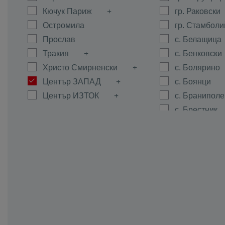
Кючук Париж
гр. Раковски
Остромила
гр. Стамболи
Прослав
с. Белащица
Тракия
с. Бенковски
Христо Смирненски
с. Болярино
Център ЗАПАД
с. Боянци
Център ИЗТОК
с. Браниполе
с. Брестник
с. Брестовиц
с. Войводин
с. Войсил
с. Горна Мах
с. Граф Игна
с. Гълъбово
с. Дедево
с. Динк