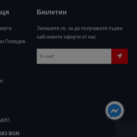
аця
Бюлетин
ферта
Запишете се, за да получавате първи
най-новите оферти от нас
ти Пловдив
я
ЗМИП
5583 BGN