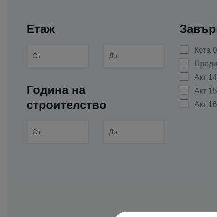
с. Дълго пол
с. Желязно
Етаж
Завър
с. Златитрап
Кота 0
с. Извор
Преди
с. Йоаким Гр
Акт 14
с. Кадиево
Година на
Акт 15
с. Калековец
строителство
Акт 16
с. Калояново
с. Караджово
с. Катуница
с. Костиево
с. Крислово
с. Крумово
с. Куртово К
с. Маноле
с. Марково