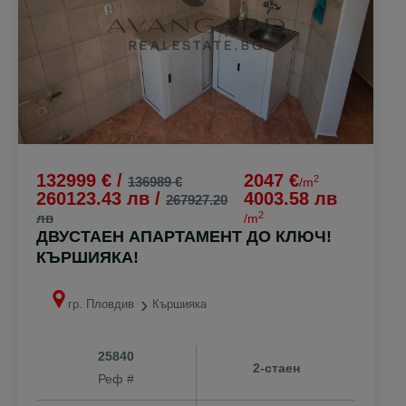
132999 € /
2047 €
2
136989 €
/m
260123.43 лв /
4003.58 лв
267927.20
2
лв
/m
ДВУСТАЕН АПАРТАМЕНТ ДО КЛЮЧ!
КЪРШИЯКА!
гр. Пловдив
Кършияка
25840
2-стаен
Реф #