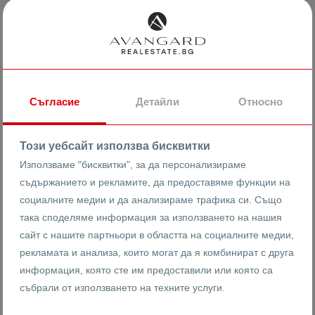
151999 €
2375 €
2
/m
297284.20 лв
4645.10 лв
2
/m
Обзаведен двустаен Кършияка
Съгласие
Детайли
Относно
гр. Пловдив
Кършияка
26467
Този уебсайт използва бисквитки
2-стаен
Реф #
Използваме "бисквитки", за да персонализираме
съдържанието и рекламите, да предоставяме функции на
2
2
4
64 m
от
социалните медии и да анализираме трафика си. Също
Етаж
Площ
така споделяме информация за използването на нашия
сайт с нашите партньори в областта на социалните медии,
рекламата и анализа, които могат да я комбинират с друга
Калоян Шишков
информация, която сте им предоставили или която са
Брокер
събрали от използването на техните услуги.