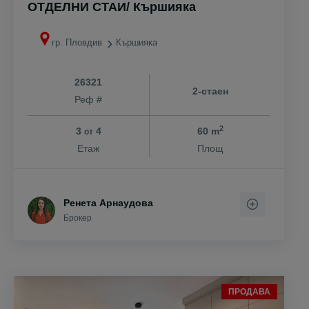
ОТДЕЛНИ СТАИ/ Кършияка
гр. Пловдив
Кършияка
26321
2-стаен
Реф #
2
3
4
60 m
от
Етаж
Площ
Ренета Арнаудова
Брокер
ПРОДАВА