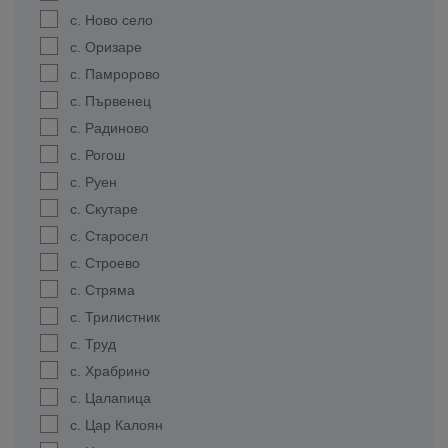
с. Ново село
с. Оризаре
с. Памророво
с. Първенец
с. Радиново
с. Рогош
с. Руен
с. Скутаре
с. Старосел
с. Строево
с. Стряма
с. Трилистник
с. Труд
с. Храбрино
с. Цалапица
с. Цар Калоян