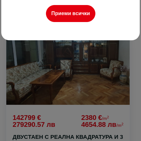
Приеми всички
ПРОДАВА
142799 €
2380 €
2
/m
279290.57 лв
4654.88 лв
2
/m
ДВУСТАЕН С РЕАЛНА КВАДРАТУРА И 3