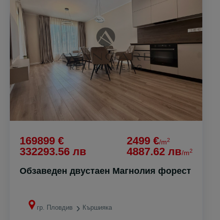
169899 €
2499 €
2
/m
332293.56 лв
4887.62 лв
2
/m
Обзаведен двустаен Магнолия форест
гр. Пловдив
Кършияка