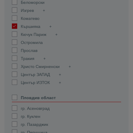
Беломорски
Изгрев
Коматево
Кършияка
Кючук Париж
Остромила
Прослав
Тракия
Христо Смирненски
Център ЗАПАД
Център ИЗТОК
Пловдив област
гр. Асеновград
гр. Куклен
гр. Пазарджик
гр. Перущица