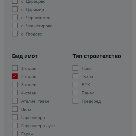
с. Царацово
с. Царимир
с. Черноземен
с. Чешнегирово
с. Ягодово
Вид имот
Тип строителство
1-стаен
Ново
2-стаен
Тухла
3-стаен
ЕПК
4-стаен
Панел
Ателие, таван
Гредоред
Вила
Гарсониера
Гарсониера лукс
Гараж