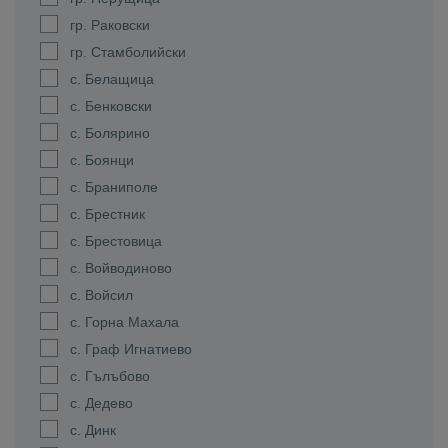
гр. Раковски
гр. Стамболийски
с. Белащица
с. Бенковски
с. Болярино
с. Боянци
с. Браниполе
с. Брестник
с. Брестовица
с. Войводиново
с. Войсил
с. Горна Махала
с. Граф Игнатиево
с. Гълъбово
с. Дедево
с. Динк