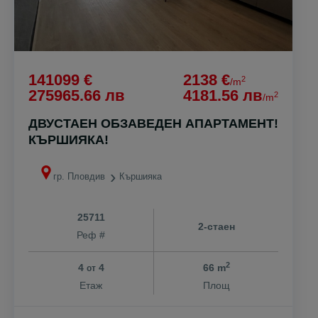
141099 €
2138 €
2
/m
275965.66 лв
4181.56 лв
2
/m
ДВУСТАЕН ОБЗАВЕДЕН АПАРТАМЕНТ!
КЪРШИЯКА!
гр. Пловдив
Кършияка
25711
2-стаен
Реф #
2
4
4
66 m
от
Етаж
Площ