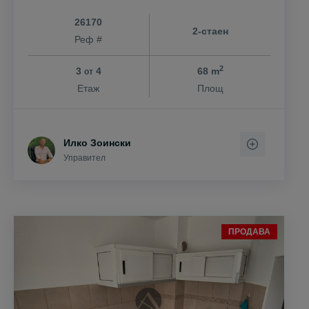
26170
2-стаен
Реф #
2
3
4
68 m
от
Етаж
Площ
Илко Зоински
Управител
ПРОДАВА