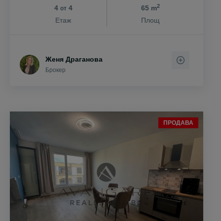
2
4
4
65 m
от
Етаж
Площ
Женя Драганова
Брокер
ПРОДАВА