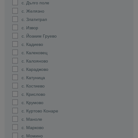
с. Дълго поле
с. Желязно
с. Златитрап
с. Извор
с. Йоаким Груево
с. Кадиево
с. Калековец
с. Калояново
с. Караджово
с. Катуница
с. Костиево
с. Крислово
с. Крумово
с. Куртово Конаре
с. Маноле
с. Марково
с. Момино