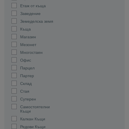
Етаж от къща
Заведение
Земеделска земя
Къща
Магазин
Мезонет
Многостаен
Офис
Парцел
Партер
Склад
Стая
Сутерен
Самостоятелни
Къщи
Калкан Къщи
Редови Къщи