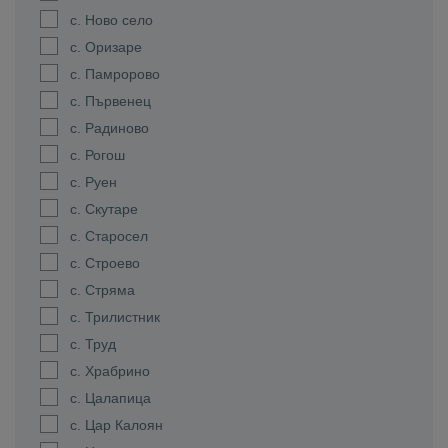
с. Ново село
с. Оризаре
с. Памророво
с. Първенец
с. Радиново
с. Рогош
с. Руен
с. Скутаре
с. Старосел
с. Строево
с. Стряма
с. Трилистник
с. Труд
с. Храбрино
с. Цалапица
с. Цар Калоян