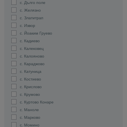
с. Дълго поле
с. Желязно
с. Златитрап
с. Извор
с. Йоаким Груево
с. Кадиево
с. Калековец
с. Калояново
с. Караджово
с. Катуница
с. Костиево
с. Крислово
с. Крумово
с. Куртово Конаре
с. Маноле
с. Марково
с. Момино