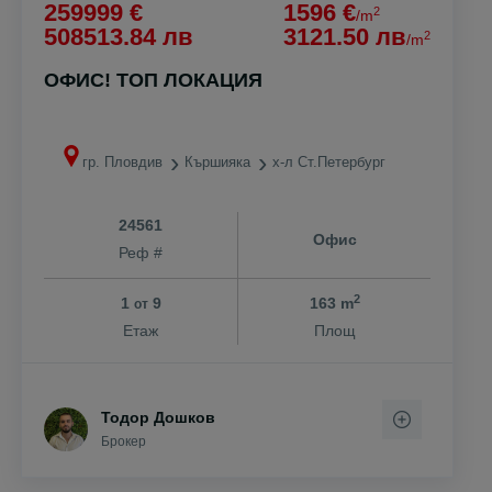
259999 €
1596 €
2
/m
508513.84 лв
3121.50 лв
2
/m
ОФИС! ТОП ЛОКАЦИЯ
гр. Пловдив
Кършияка
х-л Ст.Петербург
24561
Офис
Реф #
2
1
9
163 m
от
Етаж
Площ
Тодор Дошков
Брокер