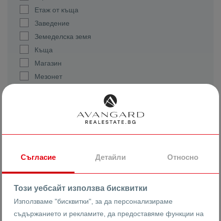
Етаж от къща
Заведение
Земеделска земя
Къща
Магазин
Мезонет
Многостаен
Офис
Парцел
Партер
Склад
Стая
Съгласие
Детайли
Относно
Сутерен
Самостоятелни
Този уебсайт използва бисквитки
Къщи
Използваме "бисквитки", за да персонализираме
Калкан Къщи
съдържанието и рекламите, да предоставяме функции на
Редови Къщи