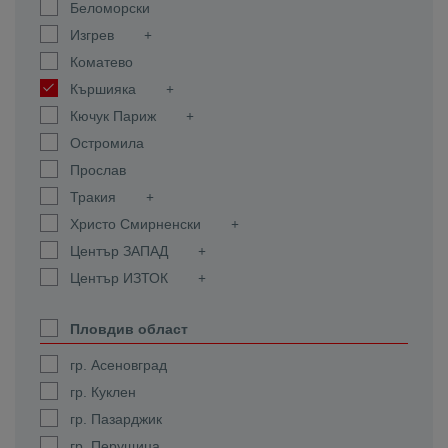
Беломорски
Изгрев
Коматево
Кършияка
Кючук Париж
Остромила
Прослав
Тракия
Христо Смирненски
Център ЗАПАД
Център ИЗТОК
Пловдив област
гр. Асеновград
гр. Куклен
гр. Пазарджик
гр. Перущица