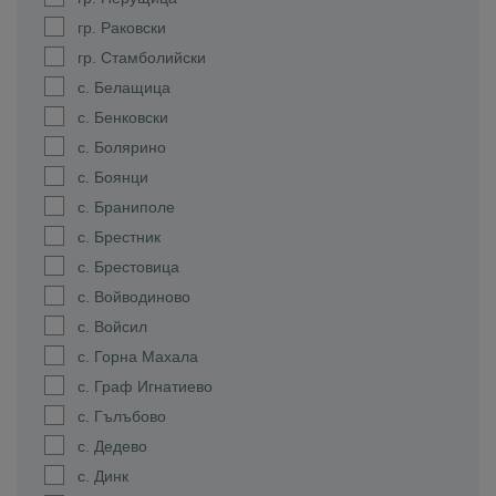
гр. Раковски
гр. Стамболийски
с. Белащица
с. Бенковски
с. Болярино
с. Боянци
с. Браниполе
с. Брестник
с. Брестовица
с. Войводиново
с. Войсил
с. Горна Махала
с. Граф Игнатиево
с. Гълъбово
с. Дедево
с. Динк