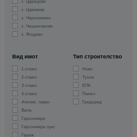
с. Царацово
с. Царимир
с. Черноземен
с. Чешнегирово
с. Ягодово
Вид имот
Тип строителство
1-стаен
Ново
2-стаен
Тухла
3-стаен
ЕПК
4-стаен
Панел
Ателие, таван
Гредоред
Вила
Гарсониера
Гарсониера лукс
Гараж