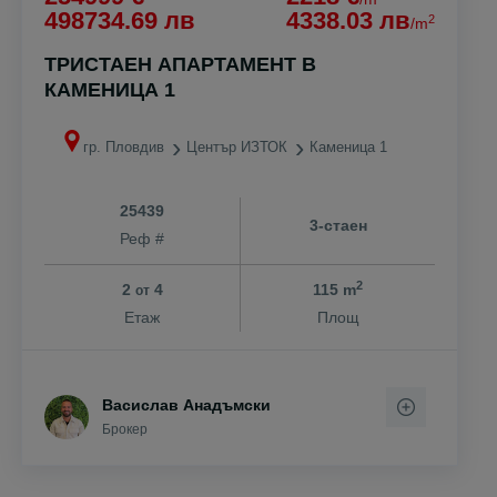
498734.69 лв
4338.03 лв
2
/m
ТРИСТАЕН АПАРТАМЕНТ В
КАМЕНИЦА 1
гр. Пловдив
Център ИЗТОК
Каменица 1
25439
3-стаен
Реф #
2
2
4
115 m
от
Етаж
Площ
Васислав Анадъмски
Брокер