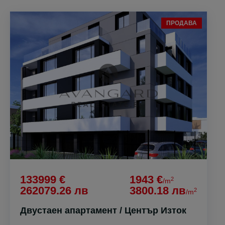
ПРОДАВА
133999 €
1943 €
2
/m
262079.26 лв
3800.18 лв
2
/m
Двустаен апартамент / Център Изток