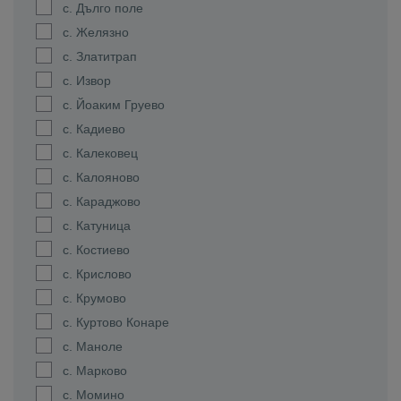
с. Дълго поле
с. Желязно
с. Златитрап
с. Извор
с. Йоаким Груево
с. Кадиево
с. Калековец
с. Калояново
с. Караджово
с. Катуница
с. Костиево
с. Крислово
с. Крумово
с. Куртово Конаре
с. Маноле
с. Марково
с. Момино