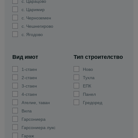
с. Царацово
с. Царимир
с. Черноземен
с. Чешнегирово
с. Ягодово
Вид имот
Тип строителство
1-стаен
Ново
2-стаен
Тухла
3-стаен
ЕПК
4-стаен
Панел
Ателие, таван
Гредоред
Вила
Гарсониера
Гарсониера лукс
Гараж