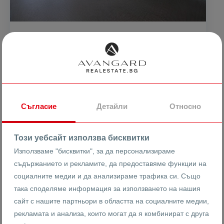
125459 €
2057 €
2
/m
245376.48 лв
4023.14 лв
2
/m
Двустаен апартамент / Каменица 1
Съгласие
Детайли
Относно
гр. Пловдив
Център ИЗТОК
Каменица 1
Този уебсайт използва бисквитки
25793
2-стаен
Използваме "бисквитки", за да персонализираме
Реф #
съдържанието и рекламите, да предоставяме функции на
2
5
6
61 m
от
социалните медии и да анализираме трафика си. Също
Етаж
Площ
така споделяме информация за използването на нашия
сайт с нашите партньори в областта на социалните медии,
рекламата и анализа, които могат да я комбинират с друга