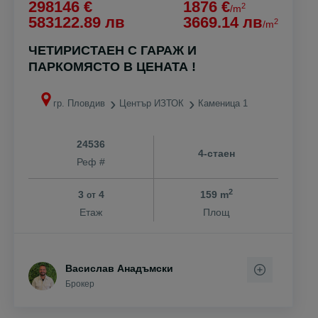
298146 €
1876 €
2
/m
583122.89 лв
3669.14 лв
2
/m
ЧЕТИРИСТАЕН С ГАРАЖ И
ПАРКОМЯСТО В ЦЕНАТА !
гр. Пловдив
Център ИЗТОК
Каменица 1
24536
4-стаен
Реф #
2
3
4
159 m
от
Етаж
Площ
Васислав Анадъмски
Брокер