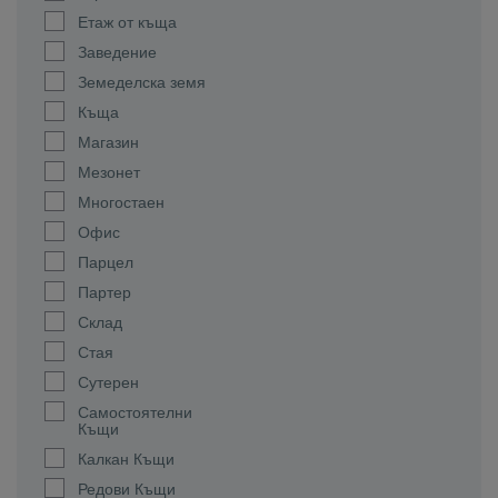
Етаж от къща
Заведение
Земеделска земя
Къща
Магазин
Мезонет
Многостаен
Офис
Парцел
Партер
Склад
Стая
Сутерен
Самостоятелни
Къщи
Калкан Къщи
Редови Къщи