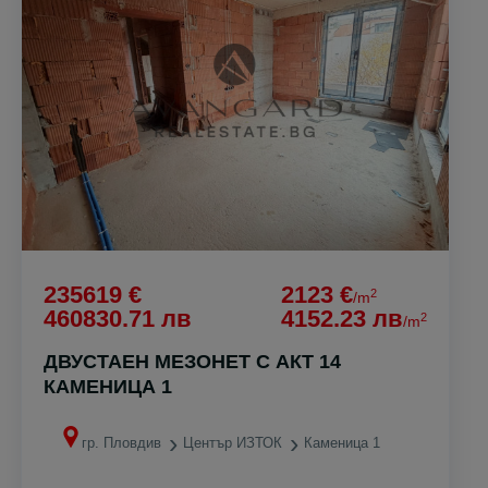
235619 €
2123 €
2
/m
460830.71 лв
4152.23 лв
2
/m
ДВУСТАЕН МЕЗОНЕТ С АКТ 14
КАМЕНИЦА 1
гр. Пловдив
Център ИЗТОК
Каменица 1