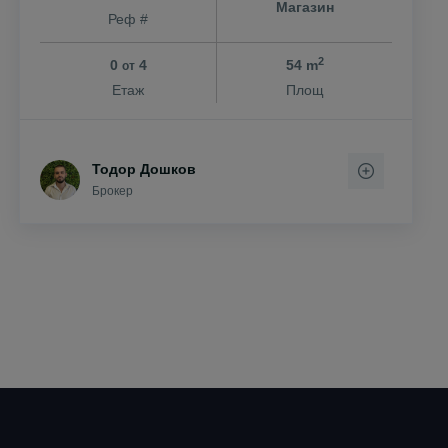
Магазин
Реф #
2
0
4
54 m
от
Етаж
Площ
Тодор Дошков
Брокер