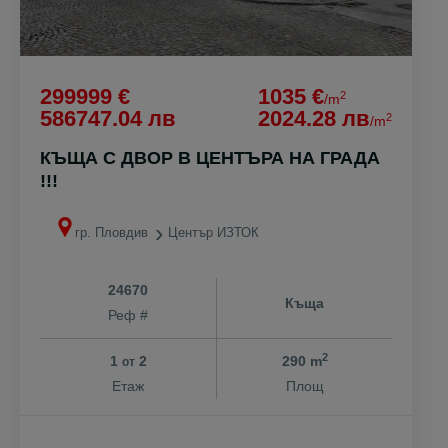
299999 €
1035 €
2
/m
586747.04 лв
2024.28 лв
2
/m
КЪЩА С ДВОР В ЦЕНТЪРА НА ГРАДА
!!!
гр. Пловдив
Център ИЗТОК
24670
Къща
Реф #
2
1
2
290 m
от
Етаж
Площ