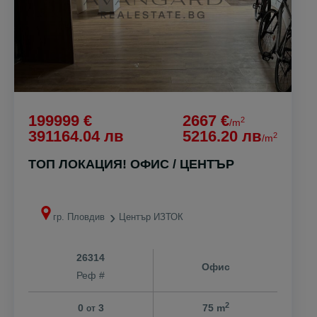
199999 €
2667 €
2
/m
391164.04 лв
5216.20 лв
2
/m
ТОП ЛОКАЦИЯ! ОФИС / ЦЕНТЪР
гр. Пловдив
Център ИЗТОК
26314
Офис
Реф #
2
0
3
75 m
от