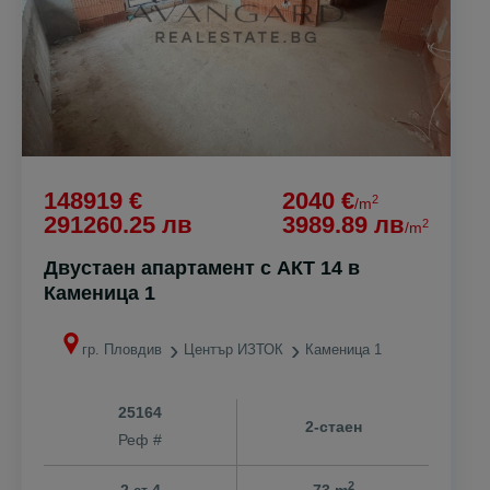
148919 €
2040 €
2
/m
291260.25 лв
3989.89 лв
2
/m
Двустаен апартамент с АКТ 14 в
Каменица 1
гр. Пловдив
Център ИЗТОК
Каменица 1
25164
2-стаен
Реф #
2