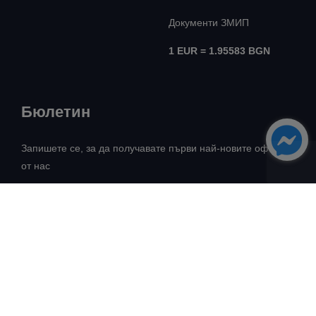
Документи ЗМИП
1 EUR = 1.95583 BGN
Бюлетин
Запишете се, за да получавате първи най-новите оферти
от нас
Всички права запазени! ©
Авангард Риъл Естейт
2026