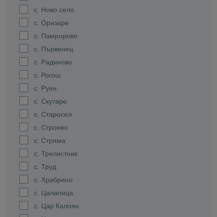
с. Ново село
с. Оризаре
с. Памророво
с. Първенец
с. Радиново
с. Рогош
с. Руен
с. Скутаре
с. Старосел
с. Строево
с. Стряма
с. Трилистник
с. Труд
с. Храбрино
с. Цалапица
с. Цар Калоян