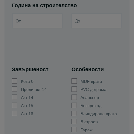
Година на строителство
Завършеност
Особености
Кота 0
MDF врати
Преди акт 14
PVC дограма
Акт 14
Асансьор
Акт 15
Безпреход
Акт 16
Блиндирана врата
В строеж
Гараж