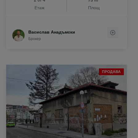
2
4
73 m
от
Етаж
Площ
Васислав Анадъмски
Брокер
ПРОДАВА