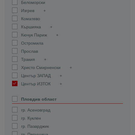
Беломорски
Изгрев
Коматево
Кършияка
Кючук Париж
Остромила
Прослав
Тракия
Христо Смирненски
Център ЗАПАД
Център ИЗТОК
Пловдив област
гр. Асеновград
гр. Куклен
гр. Пазарджик
гр. Перущица