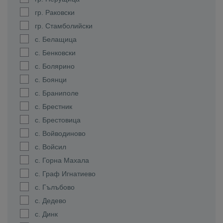
гр. Раковски
гр. Стамболийски
с. Белащица
с. Бенковски
с. Болярино
с. Боянци
с. Браниполе
с. Брестник
с. Брестовица
с. Войводиново
с. Войсил
с. Горна Махала
с. Граф Игнатиево
с. Гълъбово
с. Дедево
с. Динк