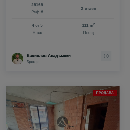
25165
2-стаен
Реф #
2
4
5
111 m
от
Етаж
Площ
Васислав Анадъмски
Брокер
ПРОДАВА