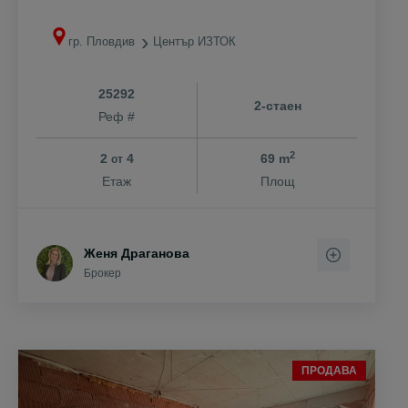
гр. Пловдив
Център ИЗТОК
25292
2-стаен
Реф #
2
2
4
69 m
от
Етаж
Площ
Женя Драганова
Брокер
ПРОДАВА