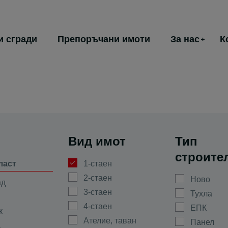
и сгради
Препоръчани имоти
За нас
К
Вид имот
Тип
строите
ласт
1-стаен
2-стаен
Ново
ад
3-стаен
Тухла
4-стаен
ЕПК
к
Ателие, таван
Панел
а