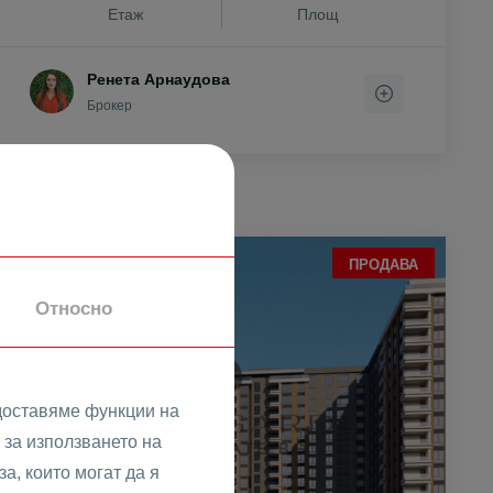
Етаж
Площ
Ренета Арнаудова
Брокер
ПРОДАВА
Относно
доставяме функции на
за използването на
а, които могат да я