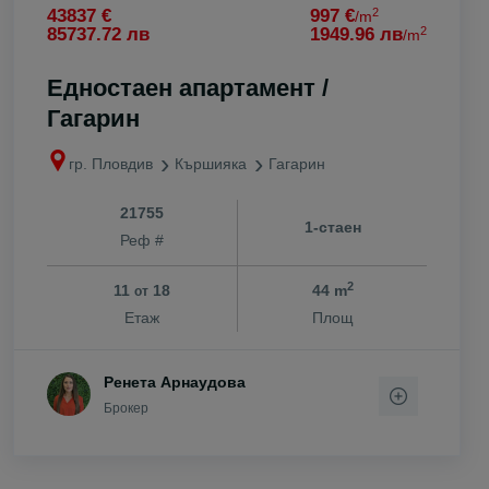
2
43837 €
997 €
/m
2
85737.72 лв
1949.96 лв
/m
Едностаен апартамент /
Гагарин
гр. Пловдив
Кършияка
Гагарин
21755
1-стаен
Реф #
2
11
18
44 m
от
Етаж
Площ
Ренета Арнаудова
Брокер