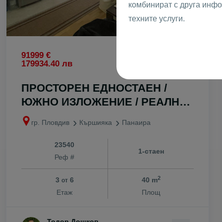
комбинират с друга инфо
техните услуги.
2
91999 €
2300 €
/m
2
179934.40 лв
4498.41 лв
/m
ПРОСТОРЕН ЕДНОСТАЕН /
ЮЖНО ИЗЛОЖЕНИЕ / РЕАЛНА
КВАДРАТУРА
гр. Пловдив
Кършияка
Панаира
23540
1-стаен
Реф #
2
3
6
40 m
от
Етаж
Площ
Тодор Дошков