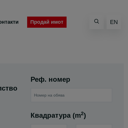
EN
Продай имот
онтакти
Реф. номер
лство
2
Квадратура (m
)