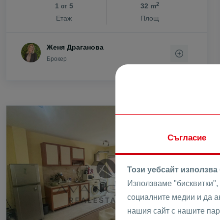
2
1
5
32 m
от
с. Цар Калоя
Етаж
Площ
с. Царацово
с. Царимир
Женя Драганова
с. Чернозем
Брокер
с. Чешнегир
с. Ягодово
ПРОДАВА
Съгласие
Този уебсайт използва
Използваме "бисквитки",
социалните медии и да 
нашия сайт с нашите пар