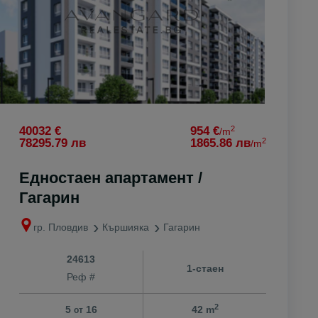
2
40032 €
954 €
/m
2
78295.79 лв
1865.86 лв
/m
Едностаен апартамент /
Гагарин
гр. Пловдив
Кършияка
Гагарин
24613
1-стаен
Реф #
2
5
16
42 m
от