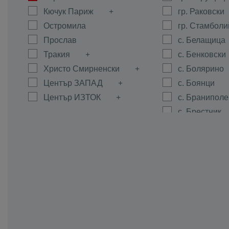
Кючук Париж
гр. Раковски
Остромила
гр. Стамболи
Прослав
с. Белащица
Тракия
с. Бенковски
Христо Смирненски
с. Болярино
Център ЗАПАД
с. Боянци
Център ИЗТОК
с. Браниполе
с. Брестник
с. Брестовиц
с. Войводин
с. Войсил
с. Горна Мах
с. Граф Игна
с. Гълъбово
с. Дедево
с. Динк