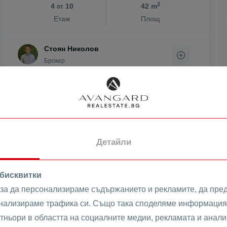
2
4
10
42 m
от
н
Етаж
Площ
Стоян Николов
ен
Брокер
ово
ПРОДАВА
Детайли
 бисквитки
 за да персонализираме съдържанието и рекламите, да пре
анализираме трафика си. Също така споделяме информация 
тньори в областта на социалните медии, рекламата и анализ