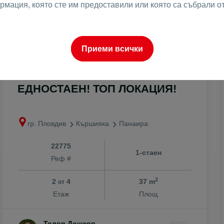
рмация, която сте им предоставили или която са събрали о
Приеми всички
2
94999 €
2568 €
/m
2
185801.89 лв
5022.57 лв
/m
ЕДНОСТАЕН! ТОП ЛОКАЦИЯ!
гр. Пловдив
Кършияка
Панаира
22775
1-стаен
Реф #
2
2
4
37 m
от
Етаж
Площ
Тодор Дошков