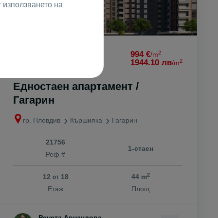
т използването на
2
43699 €
994 €
/m
2
85467.82 лв
1944.10 лв
/m
Едностаен апартамент /
Гагарин
гр. Пловдив
Кършияка
Гагарин
21756
1-стаен
Реф #
2
12
18
44 m
от
Етаж
Площ
Ренета Арнаудова