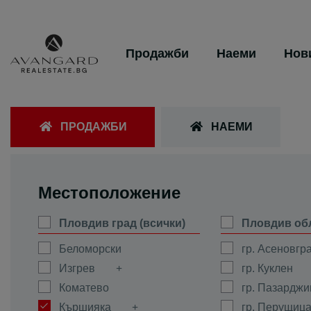
Продажби
Наеми
Нов
ПРОДАЖБИ
НАЕМИ
Местоположение
Пловдив град (всички)
Пловдив об
Беломорски
гр. Асеновгр
Изгрев
гр. Куклен
Коматево
гр. Пазарджи
Кършияка
гр. Перущиц