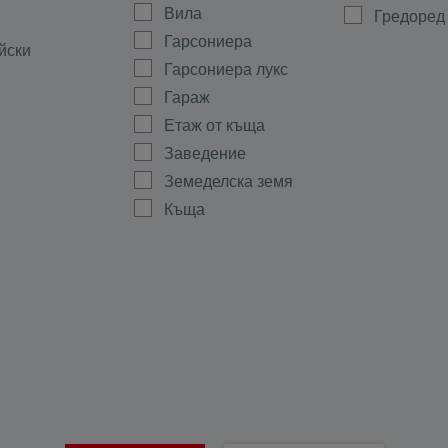
Вила
Гредоред
Гарсониера
йски
Гарсониера лукс
Гараж
Етаж от къща
Заведение
Земеделска земя
Къща
Магазин
а
Мезонет
ово
Многостаен
Офис
ала
Парцел
тиево
Партер
Склад
Стая