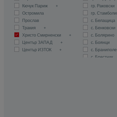
Кючук Париж
гр. Раковски
Остромила
гр. Стамболи
Прослав
с. Белащица
Тракия
с. Бенковски
Христо Смирненски
с. Болярино
Център ЗАПАД
с. Боянци
Център ИЗТОК
с. Браниполе
с. Брестник
с. Брестовиц
с. Войводин
с. Войсил
с. Горна Мах
с. Граф Игна
с. Гълъбово
с. Дедево
с. Динк