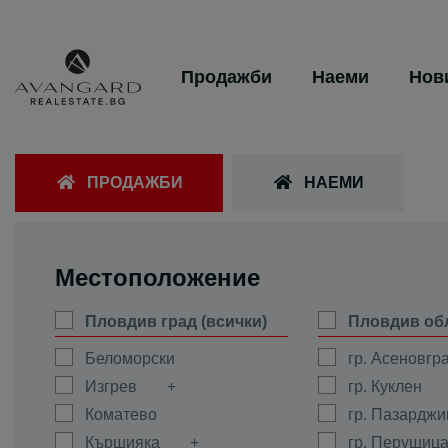
Продажби
Наеми
Нов
ПРОДАЖБИ
НАЕМИ
Местоположение
Пловдив град (всички)
Пловдив об
Беломорски
гр. Асеновгр
Изгрев
гр. Куклен
Коматево
гр. Пазарджи
Кършияка
гр. Перущиц