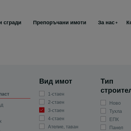
и сгради
Препоръчани имоти
За нас
К
Вид имот
Тип
строите
ласт
1-стаен
2-стаен
Ново
ад
3-стаен
Тухла
4-стаен
ЕПК
к
Ателие, таван
Панел
а