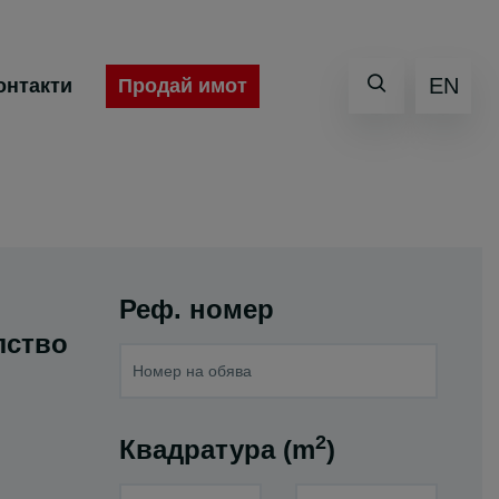
EN
Продай имот
онтакти
Реф. номер
лство
2
Квадратура (m
)