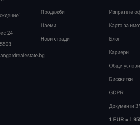
Продажби
Изпратете о
ождение"
Наеми
Карта за имо
фис 24
Нови сгради
Блог
55503
Кариери
angardrealestate.bg
Общи услови
Бисквитки
GDPR
Документи 
1 EUR = 1.9