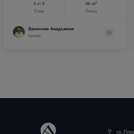
2
4
5
96 m
от
с. Цар Калоя
Етаж
Площ
с. Царацово
с. Царимир
Васислав Анадъмски
с. Чернозем
Брокер
с. Чешнегир
с. Ягодово
гр. Пло