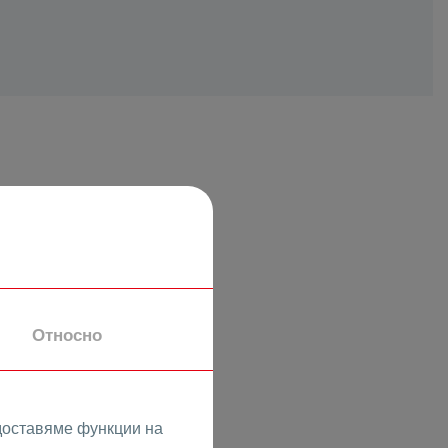
н
Относно
доставяме функции на