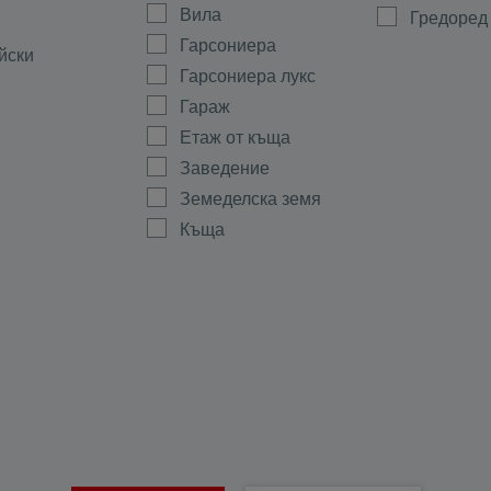
Вила
Гредоред
Гарсониера
йски
Гарсониера лукс
Гараж
Етаж от къща
Заведение
Земеделска земя
Къща
Магазин
а
Мезонет
ово
Многостаен
Офис
ала
Парцел
тиево
Партер
Склад
Стая