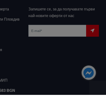
ферта
Запишете се, за да получавате първи
най-новите оферти от нас
ти Пловдив
я
ЗМИП
5583 BGN