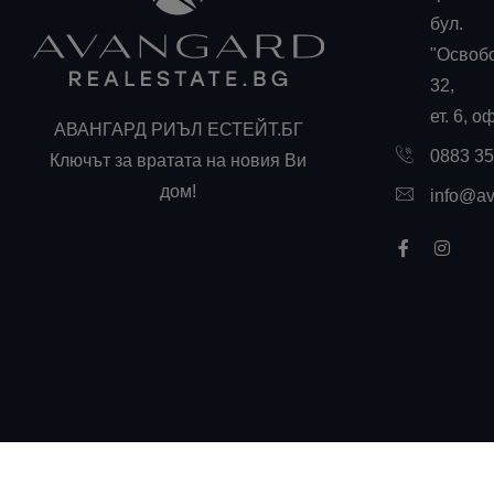
бул.
"Освоб
32,
ет. 6, о
АВАНГАРД РИЪЛ ЕСТЕЙТ.БГ
0883 3
Ключът за вратата на новия Ви
дом!
info@av