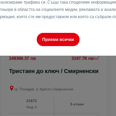
анализираме трафика си. Също така споделяме информация 
тньори в областта на социалните медии, рекламата и анализ
рмация, която сте им предоставили или която са събрали о
о
Приеми всички
2
127499 €
1635 €
/m
2
249366.37 лв
3197.78 лв
/m
Тристаен до ключ / Смирненски
гр. Пловдив
Христо Смирненски
к
21672
3-стаен
Реф #