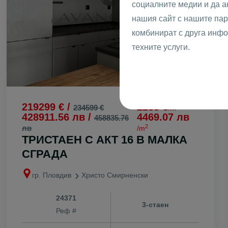
социалните медии и да 
с. Момино
нашия сайт с нашите пар
с. Ново село
комбинират с друга инфо
с. Оризаре
техните услуги.
с. Памроров
с. Първенец
с. Радиново
с. Рогош
219299 € /
2285 €
2
234599 €
/m
с. Руен
428911.56 лв /
4469.07 лв
458835.76
с. Скутаре
2
лв
/m
ТРИСТАЕН С АКТ 16 В МАЛКА
с. Старосел
СГРАДА
с. Строево
с. Стряма
гр. Пловдив
Христо Смирненски
с. Трилистни
с. Труд
24371
3-стаен
Реф #
с. Храбрино
с. Цалапица