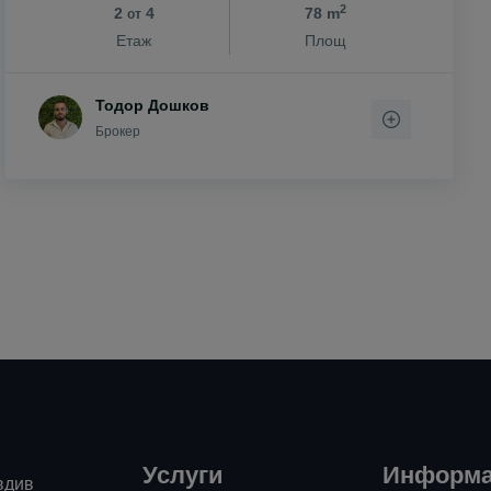
2
2
4
78 m
от
н
Етаж
Площ
Тодор Дошков
ен
Брокер
ово
Услуги
Информ
вдив