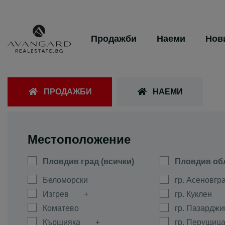
Продажби
Наеми
Нов
ПРОДАЖБИ
НАЕМИ
Местоположение
Пловдив град (всички)
Пловдив об
Беломорски
гр. Асеновгр
Изгрев
гр. Куклен
Коматево
гр. Пазарджи
Кършияка
гр. Перущиц