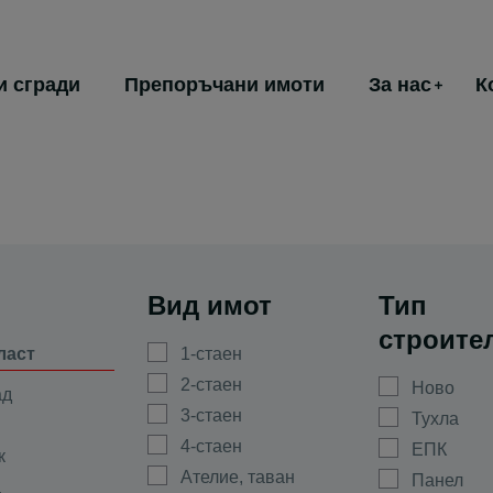
и сгради
Препоръчани имоти
За нас
К
Вид имот
Тип
строите
ласт
1-стаен
2-стаен
Ново
ад
3-стаен
Тухла
4-стаен
ЕПК
к
Ателие, таван
Панел
а