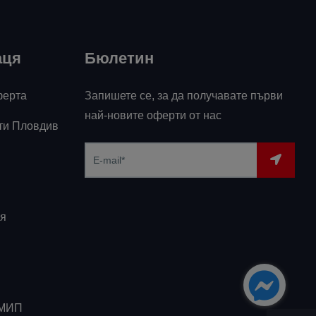
аця
Бюлетин
ферта
Запишете се, за да получавате първи
най-новите оферти от нас
ти Пловдив
я
ЗМИП