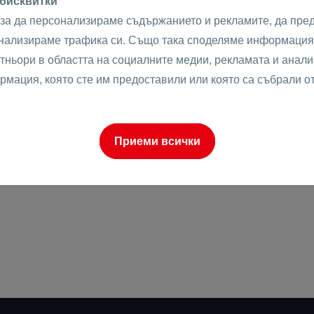
 бисквитки
Сутерен
е
ТЪРСИ
ИЗЧИСТИ
 за да персонализираме съдържанието и рекламите, да пре
Самостоятелни
Къщи
анализираме трафика си. Също така споделяме информация 
Калкан Къщи
тньори в областта на социалните медии, рекламата и анализ
Редови Къщи
рмация, която сте им предоставили или която са събрали о
уево
Земеделски
Парцели
Жилищно
строителство
Приеми всички
Имоти в НАП Магазин
Търговско
строителство
онаре