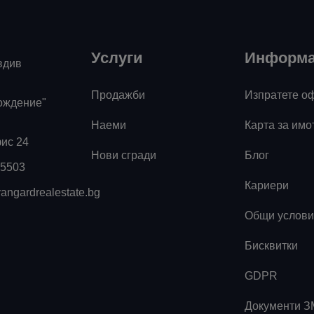
Услуги
Информ
вдив
о
Продажби
Изпратете о
ождение"
Наеми
Карта за имо
фис 24
Нови сгради
Блог
55503
Кариери
angardrealestate.bg
Общи услови
Бисквитки
к
GDPR
Документи 