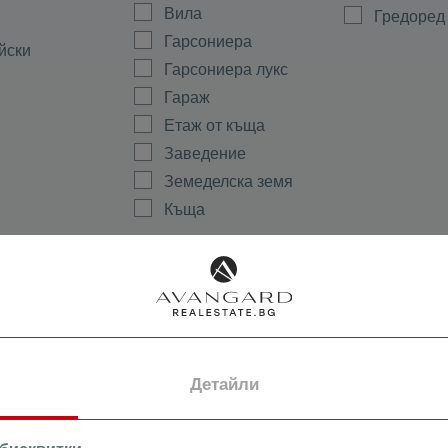
Вила
Гредоред
Гарсониера
йски
Гарсониера лукс
Гараж
Етаж от къща
Заведение
Земеделска земя
Къща
Магазин
а
Мезонет
ово
Многостаен
Офис
ала
Парцел
тиево
Партер
Детайли
Склад
Стая