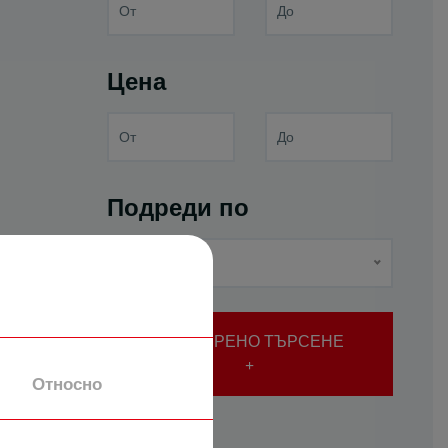
Цена
Подреди по
Най-нови
РАЗШИРЕНО ТЪРСЕНЕ
Относно