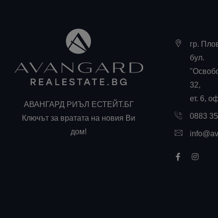
с. Момино
с. Ново село
с. Оризаре
гр. Пло
с. Памроров
бул.
с. Първенец
"Освоб
с. Радиново
32,
с. Рогош
ет. 6, о
АВАНГАРД РИЪЛ ЕСТЕЙТ.БГ
с. Руен
0883 3
Ключът за вратата на новия Ви
с. Скутаре
дом!
с. Старосел
info@av
с. Строево
с. Стряма
с. Трилистни
с. Труд
с. Храбрино
с. Цалапица