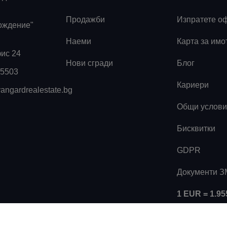
Продажби
Изпратете о
ождение"
Наеми
Карта за имо
фис 24
Нови сгради
Блог
55503
Кариери
angardrealestate.bg
Общи услови
Бисквитки
GDPR
Документи 
1 EUR = 1.9