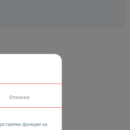
 3-стаен
Относно
доставяме функции на