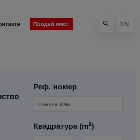
EN
Продай имот
онтакти
Реф. номер
лство
2
Квадратура (m
)