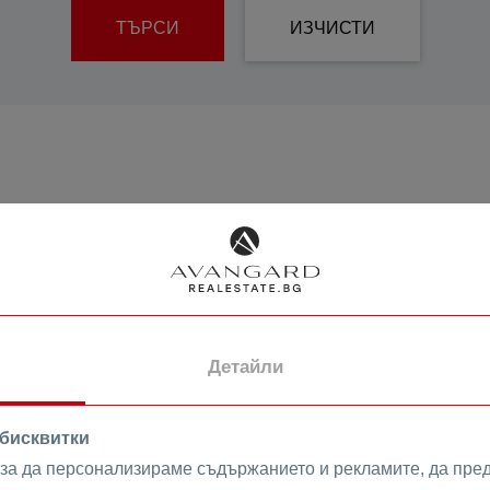
Сутерен
е
ТЪРСИ
ИЗЧИСТИ
Самостоятелни
Къщи
Калкан Къщи
Редови Къщи
уево
Земеделски
Парцели
Жилищно
строителство
 Пловдивски университет
Търговско
строителство
Детайли
онаре
 бисквитки
 за да персонализираме съдържанието и рекламите, да пре