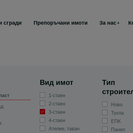
и сгради
Препоръчани имоти
За нас
К
Вид имот
Тип
строите
ласт
1-стаен
2-стаен
Ново
ад
3-стаен
Тухла
4-стаен
ЕПК
к
Ателие, таван
Панел
а