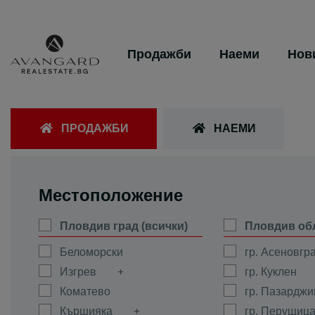
Продажби
Наеми
Нов
ПРОДАЖБИ
НАЕМИ
Местоположение
Пловдив град (всички)
Пловдив об
Беломорски
гр. Асеновгр
Изгрев
гр. Куклен
Коматево
гр. Пазарджи
Кършияка
гр. Перущиц