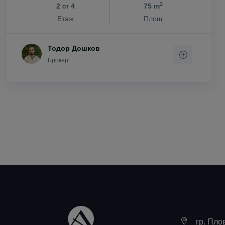
2
2
4
75 m
от
с. Цар Калоя
Етаж
Площ
с. Царацово
с. Царимир
Тодор Дошков
с. Чернозем
Брокер
с. Чешнегир
с. Ягодово
гр. Пло