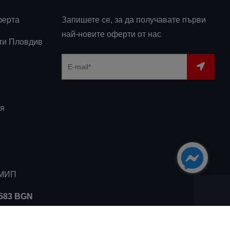
ферта
Запишете се, за да получавате първи
най-новите оферти от нас
ти Пловдив
я
ЗМИП
5583 BGN