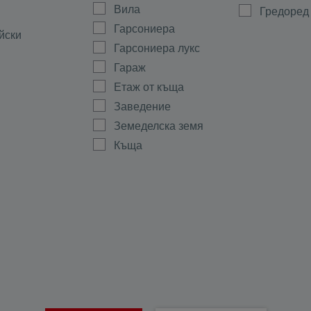
Вила
Гредоред
Гарсониера
йски
Гарсониера лукс
Гараж
Етаж от къща
Заведение
Земеделска земя
Къща
Магазин
а
Мезонет
ово
Многостаен
Офис
ала
Парцел
тиево
Партер
Склад
Стая