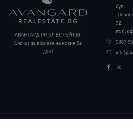
бул.
"Освоб
32,
ет. 6, о
АВАНГАРД РИЪЛ ЕСТЕЙТ.БГ
0883 3
Ключът за вратата на новия Ви
дом!
info@av