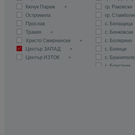
Кючук Париж
гр. Раковски
Остромила
гр. Стамболи
Прослав
с. Белащица
Тракия
с. Бенковски
Христо Смирненски
с. Болярино
Център ЗАПАД
с. Боянци
Център ИЗТОК
с. Браниполе
с. Брестник
с. Брестовиц
с. Войводин
с. Войсил
с. Горна Мах
с. Граф Игна
с. Гълъбово
с. Дедево
с. Динк