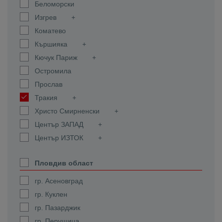
Беломорски
Изгрев
Коматево
Кършияка
Кючук Париж
Остромила
Прослав
Тракия
Христо Смирненски
Център ЗАПАД
Център ИЗТОК
Пловдив област
гр. Асеновград
гр. Куклен
гр. Пазарджик
гр. Перущица