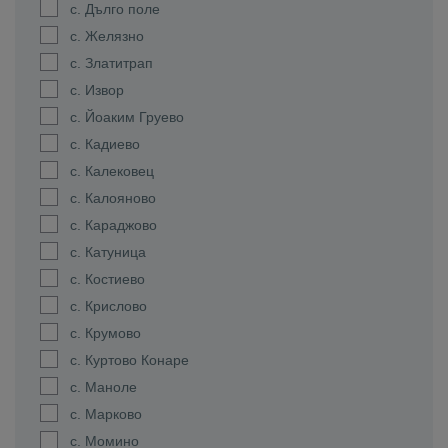
с. Дълго поле
с. Желязно
с. Златитрап
с. Извор
с. Йоаким Груево
с. Кадиево
с. Калековец
с. Калояново
с. Караджово
с. Катуница
с. Костиево
с. Крислово
с. Крумово
с. Куртово Конаре
с. Маноле
с. Марково
с. Момино