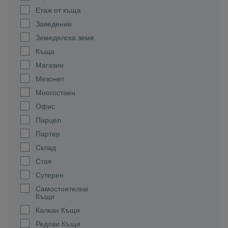
Етаж от къща
Заведение
Земеделска земя
Къща
Магазин
Мезонет
Многостаен
Офис
Парцел
Партер
Склад
Стая
Сутерен
Самостоятелни
Къщи
Калкан Къщи
Редови Къщи