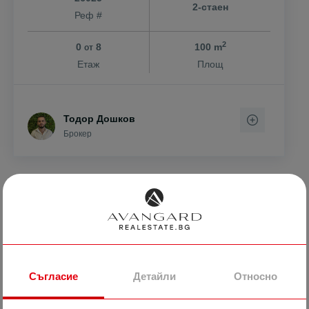
2-стаен
Реф #
2
0
8
100 m
от
Етаж
Площ
Тодор Дошков
Брокер
ПРОДАВА
Съгласие
Детайли
Относно