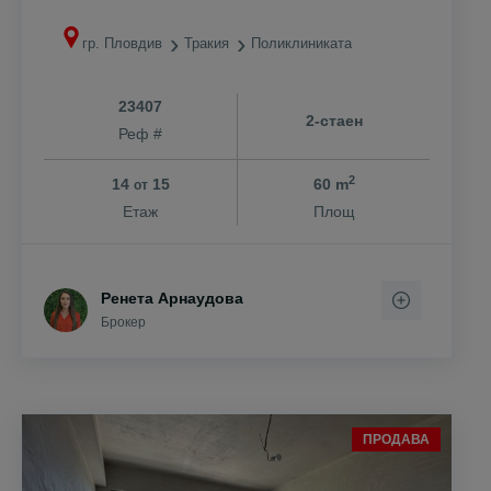
гр. Пловдив
Тракия
Поликлиниката
23407
2-стаен
Реф #
2
14
15
60 m
от
Етаж
Площ
Ренета Арнаудова
Брокер
ПРОДАВА