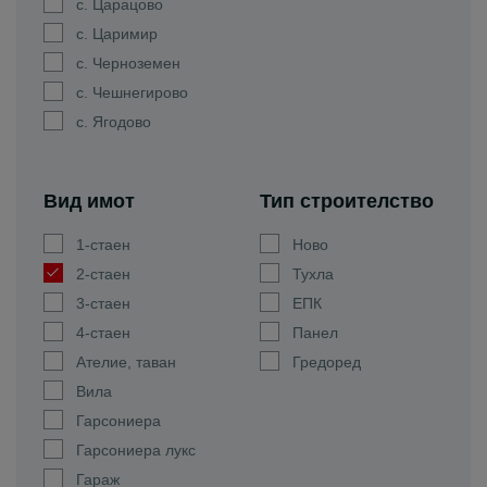
с. Царацово
с. Царимир
с. Черноземен
с. Чешнегирово
с. Ягодово
Вид имот
Тип строителство
1-стаен
Ново
2-стаен
Тухла
3-стаен
ЕПК
4-стаен
Панел
Ателие, таван
Гредоред
Вила
Гарсониера
Гарсониера лукс
Гараж