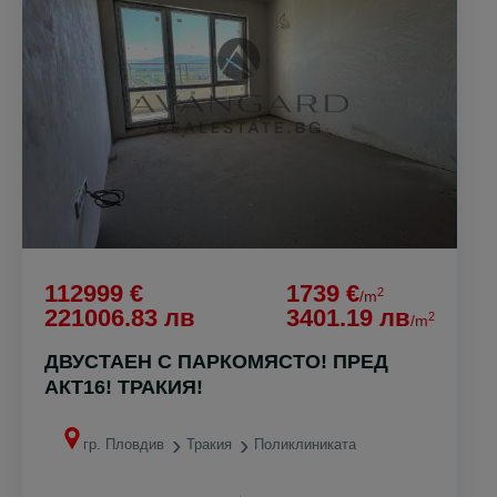
112999 €
1739 €
2
/m
221006.83 лв
3401.19 лв
2
/m
ДВУСТАЕН С ПАРКОМЯСТО! ПРЕД
АКТ16! ТРАКИЯ!
гр. Пловдив
Тракия
Поликлиниката