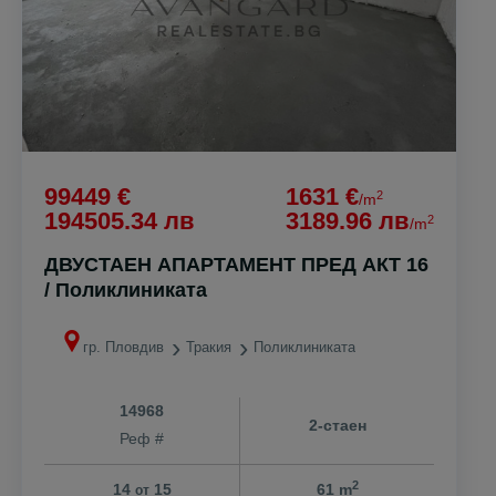
99449 €
1631 €
2
/m
194505.34 лв
3189.96 лв
2
/m
ДВУСТАЕН АПАРТАМЕНТ ПРЕД АКТ 16
/ Поликлиниката
гр. Пловдив
Тракия
Поликлиниката
14968
2-стаен
Реф #
2
14
15
61 m
от