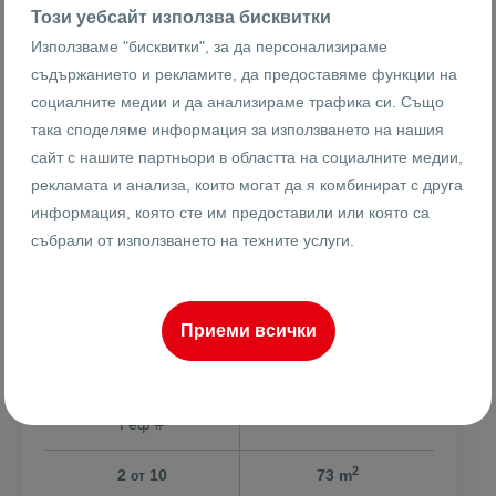
Този уебсайт използва бисквитки
Използваме "бисквитки", за да персонализираме
съдържанието и рекламите, да предоставяме функции на
социалните медии и да анализираме трафика си. Също
така споделяме информация за използването на нашия
сайт с нашите партньори в областта на социалните медии,
107589 €
1474 €
2
рекламата и анализа, които могат да я комбинират с друга
/m
210425.79 лв
2882.89 лв
2
/m
информация, която сте им предоставили или която са
събрали от използването на техните услуги.
АКТ 14! Двустаен до МОЛ ПЛАЗА
Приеми всички
гр. Пловдив
Тракия
25632
2-стаен
Реф #
2
2
10
73 m
от