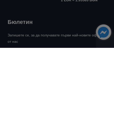
1 EUR = 1.95583 BGN
Бюлетин
Запишете се, за да получавате първи най-новите оферти
от нас
Всички права запазени! ©
Авангард Риъл Естейт
2026
Разработка:
Intelligent Web Solutions