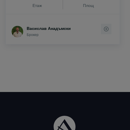
Етаж
Площ
Васислав Анадъмски
Брокер