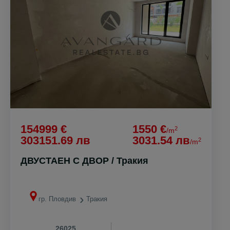
154999 €
1550 €
2
/m
303151.69 лв
3031.54 лв
2
/m
ДВУСТАЕН С ДВОР / Тракия
гр. Пловдив
Тракия
26025