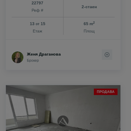
22797
2-стаен
Реф #
2
13
15
65 m
от
Етаж
Площ
Женя Драганова
Брокер
ПРОДАВА