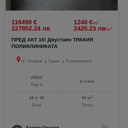
116499 €
1240 €
2
/m
227852.24 лв
2425.23 лв
2
/m
ПРЕД АКТ 16! Двустаен ТРАКИЯ
ПОЛИКЛИНИКАТА
гр. Пловдив
Тракия
Поликлиниката
25513
2-стаен
Реф #
2
16
16
94 m
от
Етаж
Площ
Калоян Шишков