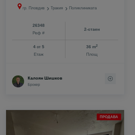
гр. Пловдив
Тракия
Поликлиниката
26348
2-стаен
Реф #
2
4
5
36 m
от
Етаж
Площ
Калоян Шишков
Брокер
ПРОДАВА