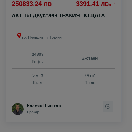
250833.24 лв
3391.41 лв
2
/m
АКТ 16! Двустаен ТРАКИЯ ПОЩАТА
гр. Пловдив
Тракия
24803
2-стаен
Реф #
2
5
9
74 m
от
Етаж
Площ
Калоян Шишков
Брокер