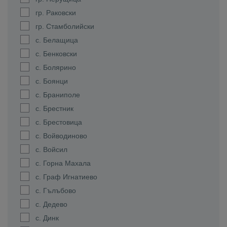
гр. Раковски
гр. Стамболийски
с. Белащица
с. Бенковски
с. Болярино
с. Боянци
с. Браниполе
с. Брестник
с. Брестовица
с. Войводиново
с. Войсил
с. Горна Махала
с. Граф Игнатиево
с. Гълъбово
с. Дедево
с. Динк