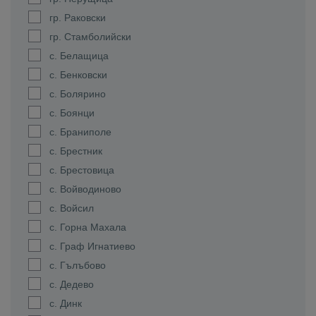
гр. Раковски
гр. Стамболийски
с. Белащица
с. Бенковски
с. Болярино
с. Боянци
с. Браниполе
с. Брестник
с. Брестовица
с. Войводиново
с. Войсил
с. Горна Махала
с. Граф Игнатиево
с. Гълъбово
с. Дедево
с. Динк