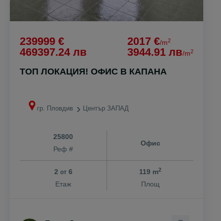
239999 €
2017 €
2
/m
469397.24 лв
3944.91 лв
2
/m
ТОП ЛОКАЦИЯ! ОФИС В КАПАНА
гр. Пловдив
Център ЗАПАД
25800
Офис
Реф #
2
2
6
119 m
от
Етаж
Площ