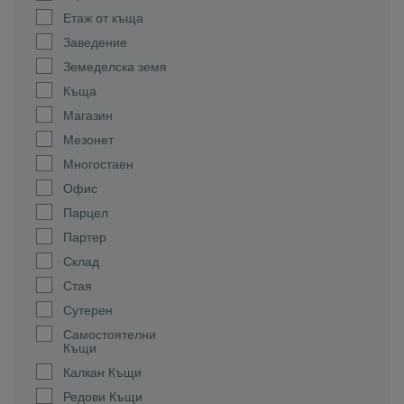
Етаж от къща
Заведение
Земеделска земя
Къща
Магазин
Мезонет
Многостаен
Офис
Парцел
Партер
Склад
Стая
Сутерен
Самостоятелни
Къщи
Калкан Къщи
Редови Къщи