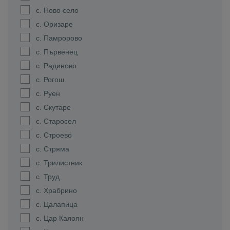
с. Ново село
с. Оризаре
с. Памророво
с. Първенец
с. Радиново
с. Рогош
с. Руен
с. Скутаре
с. Старосел
с. Строево
с. Стряма
с. Трилистник
с. Труд
с. Храбрино
с. Цалапица
с. Цар Калоян