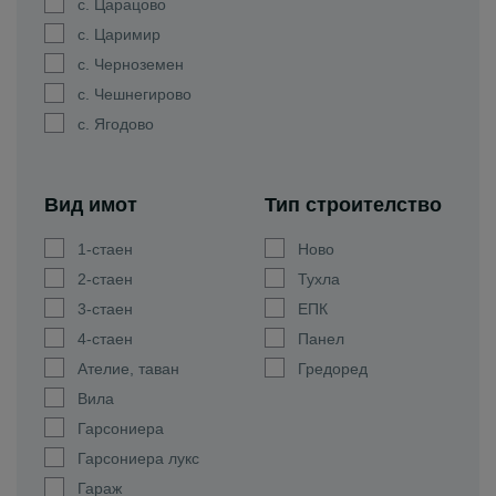
с. Царацово
с. Царимир
с. Черноземен
с. Чешнегирово
с. Ягодово
Вид имот
Тип строителство
1-стаен
Ново
2-стаен
Тухла
3-стаен
ЕПК
4-стаен
Панел
Ателие, таван
Гредоред
Вила
Гарсониера
Гарсониера лукс
Гараж