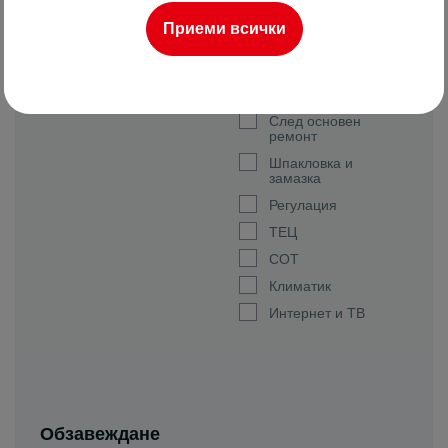
Двор
Приеми всички
Паркомясто
Луксозен
За ремонт
След основен
ремонт
Шпакловка и
замазка
Регулация
ТЕЦ
СОТ
Климатик
Интернет и ТВ
Обзавеждане