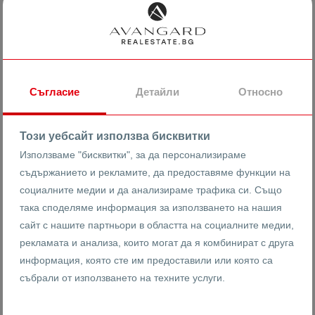
Година на строителство
Съгласие
Детайли
Относно
Този уебсайт използва бисквитки
Използваме "бисквитки", за да персонализираме
Завършеност
Особености
съдържанието и рекламите, да предоставяме функции на
социалните медии и да анализираме трафика си. Също
Кота 0
MDF врати
така споделяме информация за използването на нашия
Преди акт 14
PVC дограма
сайт с нашите партньори в областта на социалните медии,
Акт 14
Асансьор
рекламата и анализа, които могат да я комбинират с друга
Акт 15
Безпреход
информация, която сте им предоставили или която са
Акт 16
Блиндирана врата
събрали от използването на техните услуги.
В строеж
Гараж