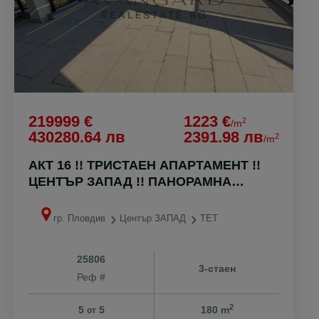
219999 €
1223 €
2
/m
430280.64 лв
2391.98 лв
2
/m
АКТ 16 !! ТРИСТАЕН АПАРТАМЕНТ !!
ЦЕНТЪР ЗАПАД !! ПАНОРАМНА
ГЛЕДКА !!
гр. Пловдив
Център ЗАПАД
ТЕТ
25806
3-стаен
Реф #
2
5
5
180 m
от