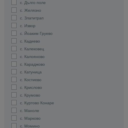
с. Дълго поле
с. Желязно
с. Златитрап
с. Извор
с. Йоаким Груево
с. Кадиево
с. Калековец
с. Калояново
с. Караджово
с. Катуница
с. Костиево
с. Крислово
с. Крумово
с. Куртово Конаре
с. Маноле
с. Марково
с. Момино