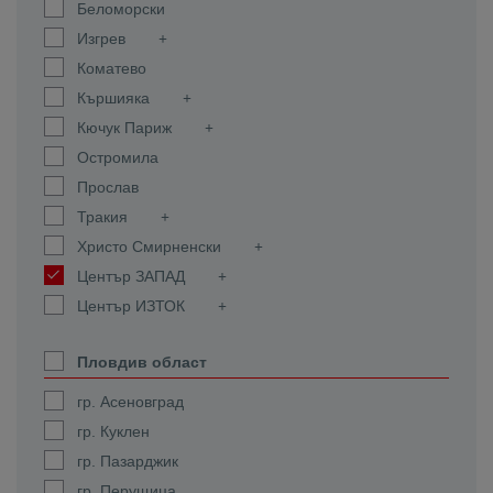
Беломорски
Изгрев
Коматево
Кършияка
Кючук Париж
Остромила
Прослав
Тракия
Христо Смирненски
Център ЗАПАД
Център ИЗТОК
Пловдив област
гр. Асеновград
гр. Куклен
гр. Пазарджик
гр. Перущица