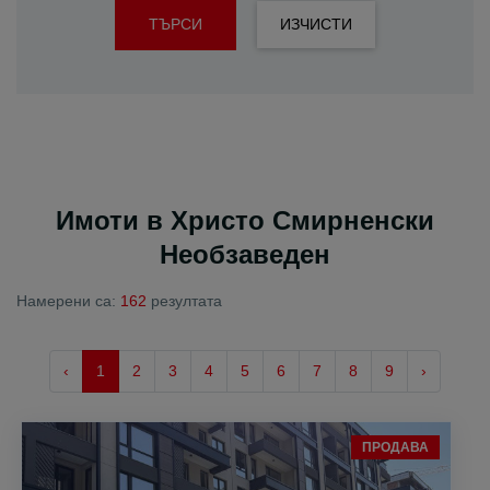
ТЪРСИ
ИЗЧИСТИ
Имоти в Христо Смирненски
Необзаведен
Намерени са:
162
резултата
‹
1
2
3
4
5
6
7
8
9
›
ПРОДАВА