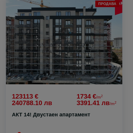
ПРОДАВА
123113 €
1734 €
2
/m
240788.10 лв
3391.41 лв
2
/m
АКТ 14! Двустаен апартамент