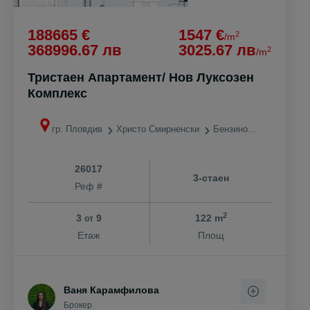
188665 €
1547 €
2
/m
368996.67 лв
3025.67 лв
2
/m
Тристаен Апартамент/ Нов Луксозен
Комплекс
гр. Пловдив
Христо Смирненски
Бензиностанция ЕКО
26017
3-стаен
Реф #
2
3
9
122 m
от
Етаж
Площ
Ваня Карамфилова
Брокер