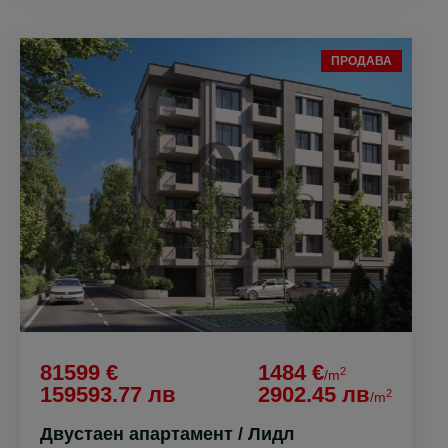
ПРОДАВА
81599 €
1484 €
2
/m
159593.77 лв
2902.45 лв
2
/m
Двустаен апартамент / Лидл