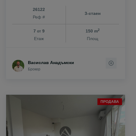
26122
3-стаен
Реф #
2
7
9
150 m
от
Етаж
Площ
Васислав Анадъмски
Брокер
ПРОДАВА