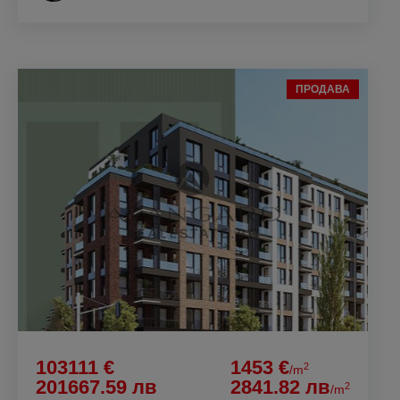
ПРОДАВА
103111 €
1453 €
2
/m
201667.59 лв
2841.82 лв
2
/m