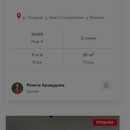
гр. Пловдив
Христо Смирненски
Магазин ЛИДЛ
26165
2-стаен
Реф #
2
5
6
55 m
от
Етаж
Площ
Ренета Арнаудова
Брокер
ПРОДАВА