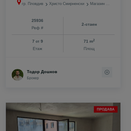
гр. Пловдив
Христо Смирненски
Магазин ЛИДЛ
25936
2-стаен
Реф #
2
7
9
71 m
от
Етаж
Площ
Тодор Дошков
Брокер
ПРОДАВА