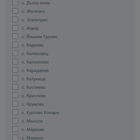
с. Дълго поле
с. Желязно
с. Златитрап
с. Извор
с. Йоаким Груево
с. Кадиево
с. Калековец
с. Калояново
с. Караджово
с. Катуница
с. Костиево
с. Крислово
с. Крумово
с. Куртово Конаре
с. Маноле
с. Марково
с. Момино