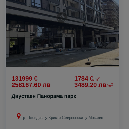
131999 €
1784 €
2
/m
258167.60 лв
3489.20 лв
2
/m
Двустаен Панорама парк
гр. Пловдив
Христо Смирненски
Магазин ЛИДЛ