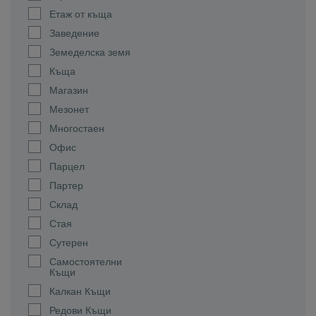
Етаж от къща
Заведение
Земеделска земя
Къща
Магазин
Мезонет
Многостаен
Офис
Парцел
Партер
Склад
Стая
Сутерен
Самостоятелни
Къщи
Калкан Къщи
Редови Къщи