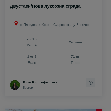
Двустаен/Нова луксозна сграда
гр. Пловдив
Христо Смирненски
Бензиностанция ЕКО
26016
2-стаен
Реф #
2
2
9
71 m
от
Етаж
Площ
Ваня Карамфилова
Брокер