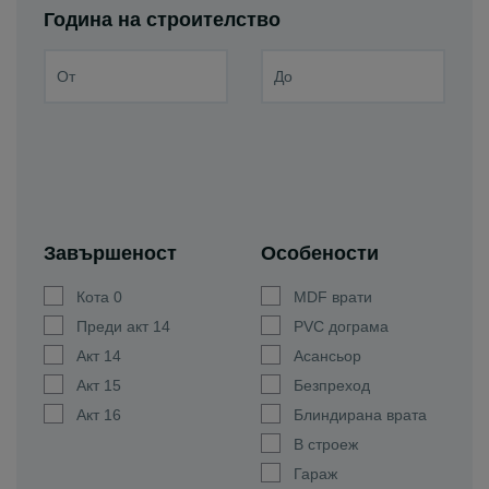
Година на строителство
Завършеност
Особености
Кота 0
MDF врати
Преди акт 14
PVC дограма
Акт 14
Асансьор
Акт 15
Безпреход
Акт 16
Блиндирана врата
В строеж
Гараж