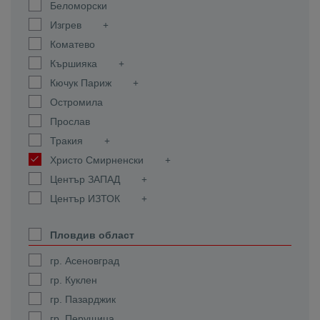
Беломорски
Изгрев
Коматево
Кършияка
Кючук Париж
Остромила
Прослав
Тракия
Христо Смирненски
Център ЗАПАД
Център ИЗТОК
Пловдив област
гр. Асеновград
гр. Куклен
гр. Пазарджик
гр. Перущица