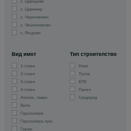
с. Царацово
с. Царимир
с. Черноземен
с. Чешнегирово
с. Ягодово
Вид имот
Тип строителство
1-стаен
Ново
2-стаен
Тухла
3-стаен
ЕПК
4-стаен
Панел
Ателие, таван
Гредоред
Вила
Гарсониера
Гарсониера лукс
Гараж