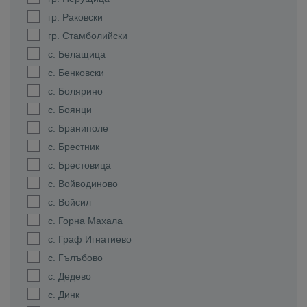
гр. Раковски
гр. Стамболийски
с. Белащица
с. Бенковски
с. Болярино
с. Боянци
с. Браниполе
с. Брестник
с. Брестовица
с. Войводиново
с. Войсил
с. Горна Махала
с. Граф Игнатиево
с. Гълъбово
с. Дедево
с. Динк