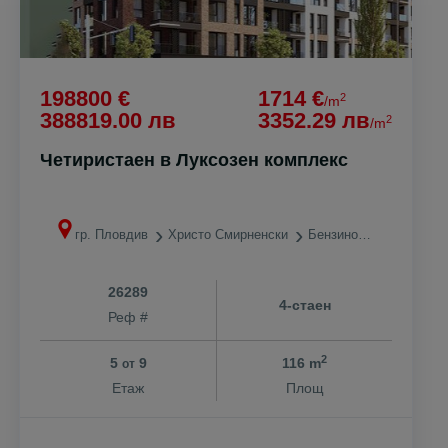
198800 €
1714 €
2
/m
388819.00 лв
3352.29 лв
2
/m
Четиристаен в Луксозен комплекс
гр. Пловдив
Христо Смирненски
Бензиностанция ЕКО
26289
4-стаен
Реф #
2
5
9
116 m
от
Етаж
Площ