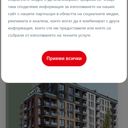
1
2
140 m
от
така споделяме информация за използването на нашия
Етаж
Площ
сайт с нашите партньори в областта на социалните медии,
рекламата и анализа, които могат да я комбинират с друга
информация, която сте им предоставили или която са
Ренета Арнаудова
събрали от използването на техните услуги.
Брокер
Приеми всички
ПРОДАВА