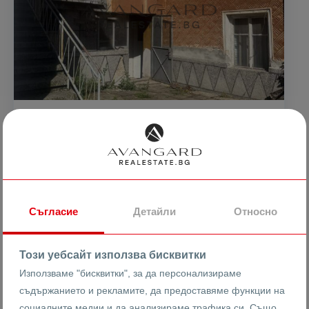
154999 €
1108 €
2
/m
303151.69 лв
2167.06 лв
2
/m
Двуетажна къща / Смирненски
Съгласие
Детайли
Относно
гр. Пловдив
Христо Смирненски
Гарнизонна фурна
Този уебсайт използва бисквитки
26309
Къща
Използваме "бисквитки", за да персонализираме
Реф #
съдържанието и рекламите, да предоставяме функции на
социалните медии и да анализираме трафика си. Също
2