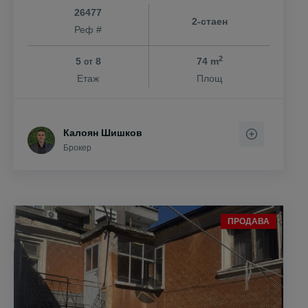
26477
2-стаен
Реф #
2
5
8
74 m
от
Етаж
Площ
Калоян Шишков
Брокер
ПРОДАВА