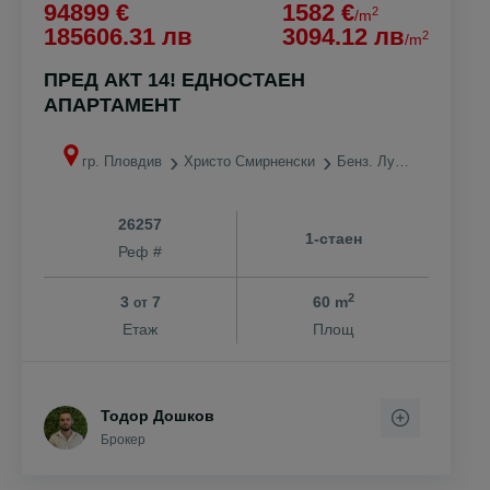
94899 €
1582 €
2
/m
185606.31 лв
3094.12 лв
2
/m
ПРЕД АКТ 14! ЕДНОСТАЕН
АПАРТАМЕНТ
гр. Пловдив
Христо Смирненски
Бенз. Лукойл
26257
1-стаен
Реф #
2
3
7
60 m
от
Етаж
Площ
Тодор Дошков
Брокер