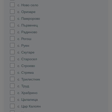
с. Ново село
с. Оризаре
с. Памророво
с. Първенец
с. Радиново
с. Рогош
с. Руен
с. Скутаре
с. Старосел
с. Строево
с. Стряма
с. Трилистник
с. Труд
с. Храбрино
с. Цалапица
с. Цар Калоян