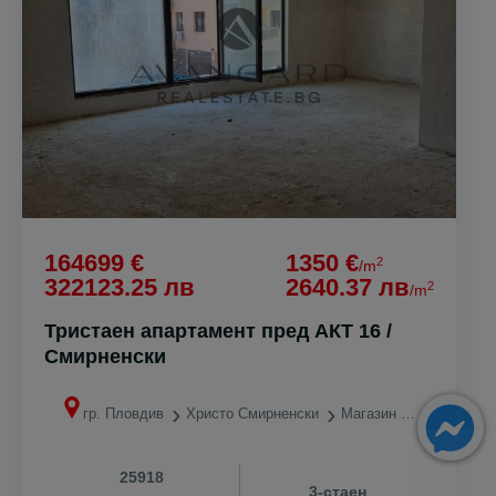
164699 €
1350 €
2
/m
322123.25 лв
2640.37 лв
2
/m
Тристаен апартамент пред АКТ 16 /
Смирненски
гр. Пловдив
Христо Смирненски
Магазин ЛИДЛ
25918
3-стаен