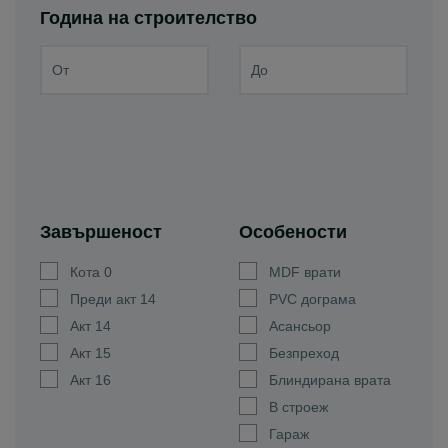
Година на строителство
Завършеност
Особености
Кота 0
MDF врати
Преди акт 14
PVC дограма
Акт 14
Асансьор
Акт 15
Безпреход
Акт 16
Блиндирана врата
В строеж
Гараж