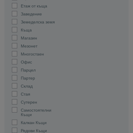
Етаж от къща
Заведение
Земеделска земя
Къща
Магазин
Мезонет
Многостаен
Офис
Парцел
Партер
Склад
Стая
Сутерен
Самостоятелни
Къщи
Калкан Къщи
Редови Къщи