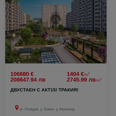
106680 €
1404 €
2
/m
208647.94 лв
2745.99 лв
2
/m
ДВУСТАЕН С АКТ15! ТРАКИЯ!
гр. Пловдив
Тракия
Акваленд