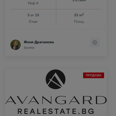
Реф #
2
3
10
33 m
от
Етаж
Площ
Женя Драганова
Брокер
ПРОДАВА