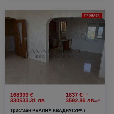
ПРОДАВА
168999 €
1837 €
2
/m
330533.31 лв
3592.86 лв
2
/m
Тристаен РЕАЛНА КВАДРАТУРА /