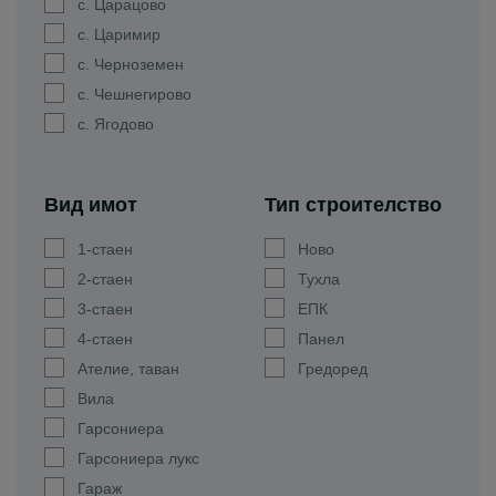
с. Царацово
с. Царимир
с. Черноземен
с. Чешнегирово
с. Ягодово
Вид имот
Тип строителство
1-стаен
Ново
2-стаен
Тухла
3-стаен
ЕПК
4-стаен
Панел
Ателие, таван
Гредоред
Вила
Гарсониера
Гарсониера лукс
Гараж