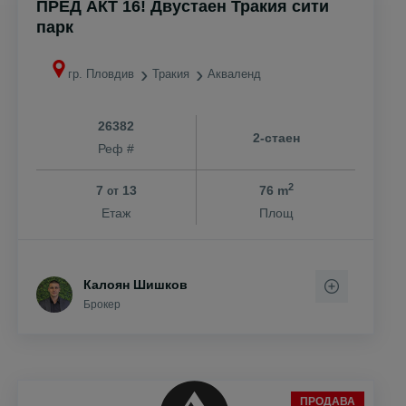
ПРЕД АКТ 16! Двустаен Тракия сити
парк
гр. Пловдив
Тракия
Акваленд
26382
2-стаен
Реф #
2
7
13
76 m
от
Етаж
Площ
Калоян Шишков
Брокер
ПРОДАВА