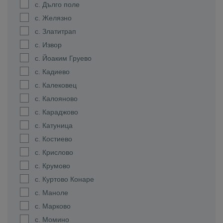
с. Дълго поле
с. Желязно
с. Златитрап
с. Извор
с. Йоаким Груево
с. Кадиево
с. Калековец
с. Калояново
с. Караджово
с. Катуница
с. Костиево
с. Крислово
с. Крумово
с. Куртово Конаре
с. Маноле
с. Марково
с. Момино