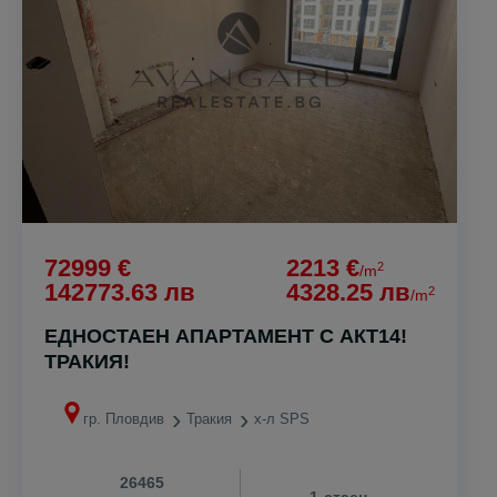
72999 €
2213 €
2
/m
142773.63 лв
4328.25 лв
2
/m
ЕДНОСТАЕН АПАРТАМЕНТ С АКТ14!
ТРАКИЯ!
гр. Пловдив
Тракия
х-л SPS
26465
1-стаен