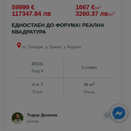
59999 €
1667 €
2
/m
117347.84 лв
3260.37 лв
2
/m
ЕДНОСТАЕН ДО ФОРУМА! РЕАЛНА
КВАДРАТУРА
гр. Пловдив
Тракия
Форума
26131
1-стаен
Реф #
2
4
7
36 m
от
Етаж
Площ
Тодор Дошков
Брокер