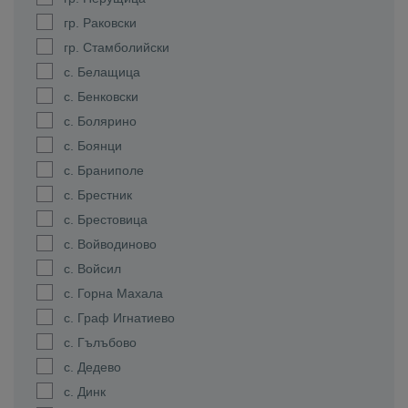
гр. Раковски
гр. Стамболийски
с. Белащица
с. Бенковски
с. Болярино
с. Боянци
с. Браниполе
с. Брестник
с. Брестовица
с. Войводиново
с. Войсил
с. Горна Махала
с. Граф Игнатиево
с. Гълъбово
с. Дедево
с. Динк