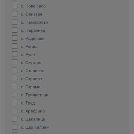
с. Ново село
с. Оризаре
с. Памророво
с. Първенец
с. Радиново
с. Рогош
с. Руен
с. Скутаре
с. Старосел
с. Строево
с. Стряма
с. Трилистник
с. Труд
с. Храбрино
с. Цалапица
с. Цар Калоян