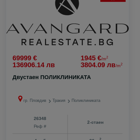
69999 €
1945 €
2
/m
136906.14 лв
3804.09 лв
2
/m
Двустаен ПОЛИКЛИНИКАТА
гр. Пловдив
Тракия
Поликлиниката
26348
2-стаен
Реф #
2