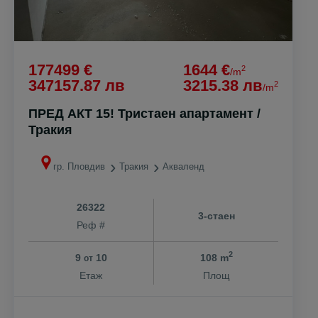
177499 €
1644 €
2
/m
347157.87 лв
3215.38 лв
2
/m
ПРЕД АКТ 15! Тристаен апартамент /
Тракия
гр. Пловдив
Тракия
Акваленд
26322
3-стаен
Реф #
2
9
10
108 m
от
Етаж
Площ