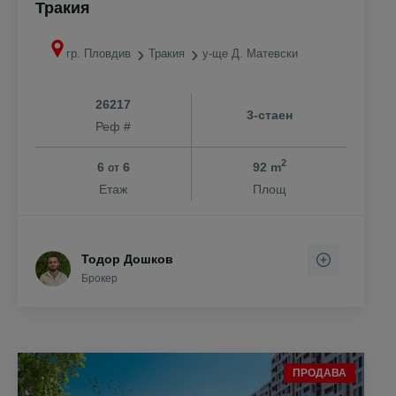
Тракия
гр. Пловдив
Тракия
у-ще Д. Матевски
26217
3-стаен
Реф #
2
6
6
92 m
от
Етаж
Площ
Тодор Дошков
Брокер
ПРОДАВА