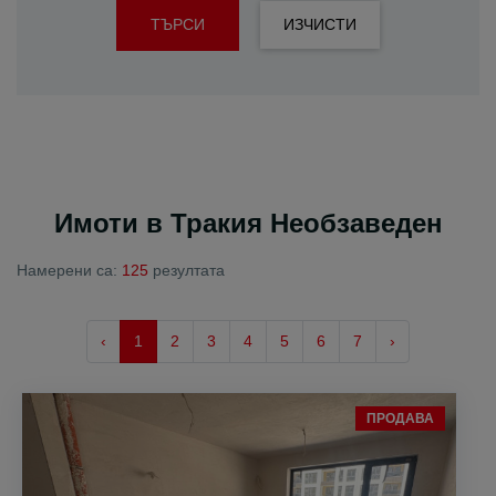
ТЪРСИ
ИЗЧИСТИ
Имоти в Тракия Необзаведен
Намерени са:
125
резултата
‹
1
2
3
4
5
6
7
›
ПРОДАВА