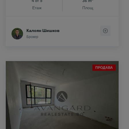
4
5
36 m
от
Етаж
Площ
Калоян Шишков
Брокер
ПРОДАВА