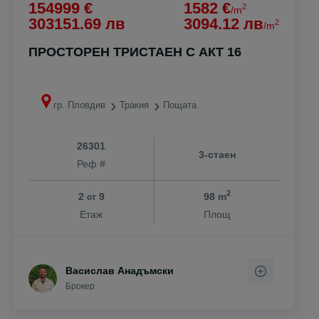
154999 €
1582 €
2
/m
303151.69 лв
3094.12 лв
2
/m
ПРОСТОРЕН ТРИСТАЕН С АКТ 16
гр. Пловдив
Тракия
Пощата
26301
3-стаен
Реф #
2
2
9
98 m
от
Етаж
Площ
Васислав Анадъмски
Брокер