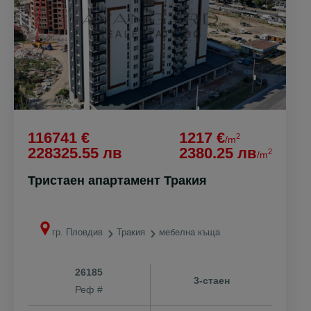
116741 €
1217 €
2
/m
228325.55 лв
2380.25 лв
2
/m
Тристаен апартамент Тракия
гр. Пловдив
Тракия
мебелна къща
26185
3-стаен
Реф #