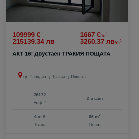
109999 €
1667 €
2
/m
215139.34 лв
3260.37 лв
2
/m
АКТ 16! Двустаен ТРАКИЯ ПОЩАТА
гр. Пловдив
Тракия
Пощата
26172
2-стаен
Реф #
2
4
9
66 m
от
Етаж
Площ