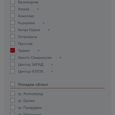
Беломорски
Изгрев
Коматево
Кършияка
Кючук Париж
Остромила
Прослав
Тракия
Христо Смирненски
Център ЗАПАД
Център ИЗТОК
Пловдив област
гр. Асеновград
гр. Куклен
гр. Пазарджик
гр. Перущица