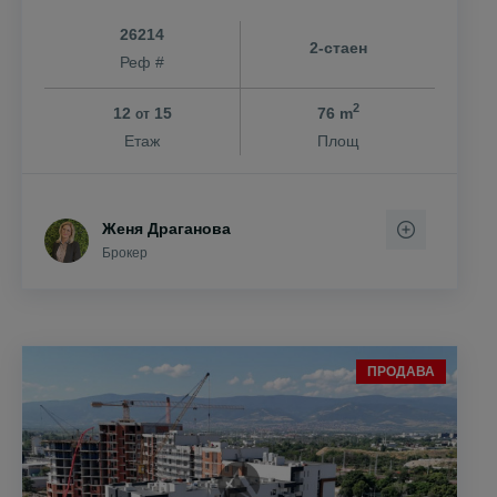
26214
2-стаен
Реф #
2
12
15
76 m
от
Етаж
Площ
Женя Драганова
Брокер
ПРОДАВА