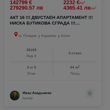
142799 €
2232 €
2
/m
279290.57 лв
4365.41 лв
2
/m
АКТ 16 !!! ДВУСТАЕН АПАРТАМЕНТ !!!
НИСКА БУТИКОВА СГРАДА !!!
КЪРШИЯКА !!!
гр. Пловдив
Кършияка
Алати
26159
2-стаен
Реф #
2
3
5
64 m
от
Етаж
Площ
Иван Анадъмски
Брокер