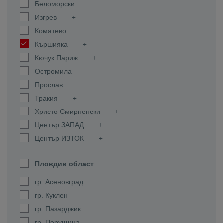
Беломорски
Изгрев
Коматево
Кършияка
Кючук Париж
Остромила
Прослав
Тракия
Христо Смирненски
Център ЗАПАД
Център ИЗТОК
Пловдив област
гр. Асеновград
гр. Куклен
гр. Пазарджик
гр. Перущица