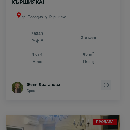
КЪРШИЯКА!
гр. Пловдив
Кършияка
25840
2-стаен
Реф #
2
4
4
65 m
от
Етаж
Площ
Женя Драганова
Брокер
ПРОДАВА