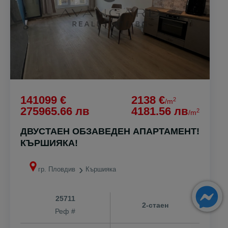
141099 €
2138 €
2
/m
275965.66 лв
4181.56 лв
2
/m
ДВУСТАЕН ОБЗАВЕДЕН АПАРТАМЕНТ!
КЪРШИЯКА!
гр. Пловдив
Кършияка
25711
2-стаен
Реф #