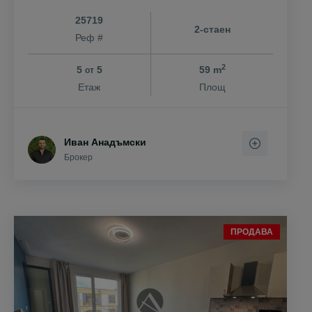
25719
2-стаен
Реф #
2
5
5
59 m
от
Етаж
Площ
Иван Анадъмски
Брокер
ПРОДАВА