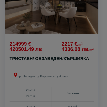
214999 €
2217 €
2
/m
420501.49 лв
4336.08 лв
2
/m
ТРИСТАЕН/ ОБЗАВЕДЕН/КЪРШИЯКА
гр. Пловдив
Кършияка
Алати
26237
3-стаен
Реф #
2