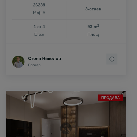
26239
3-стаен
Реф #
2
1
4
93 m
от
Етаж
Площ
Стоян Николов
Брокер
ПРОДАВА