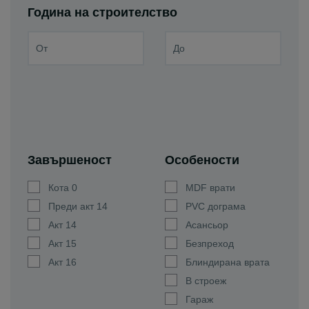
Година на строителство
Завършеност
Особености
Кота 0
MDF врати
Преди акт 14
PVC дограма
Акт 14
Асансьор
Акт 15
Безпреход
Акт 16
Блиндирана врата
В строеж
Гараж