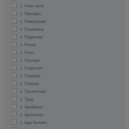
с. Ново село
с. Оризаре
с. Памророво
с. Първенец
с. Радиново
с. Рогош
с. Руен
с. Скутаре
с. Старосел
с. Строево
с. Стряма
с. Трилистник
с. Труд
с. Храбрино
с. Цалапица
с. Цар Калоян