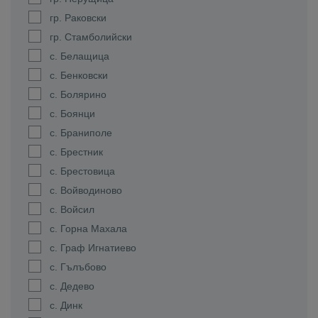
гр. Раковски
гр. Стамболийски
с. Белащица
с. Бенковски
с. Болярино
с. Боянци
с. Браниполе
с. Брестник
с. Брестовица
с. Войводиново
с. Войсил
с. Горна Махала
с. Граф Игнатиево
с. Гълъбово
с. Дедево
с. Динк