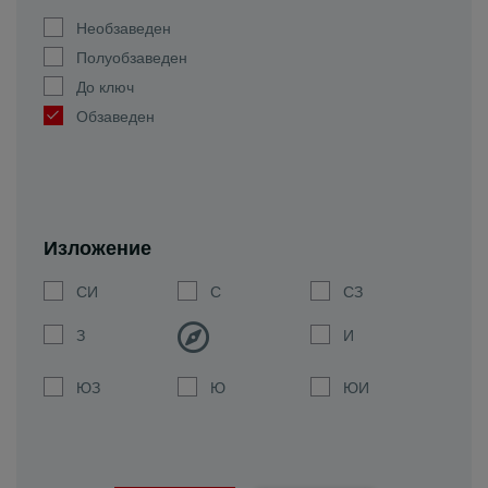
Необзаведен
Полуобзаведен
До ключ
Обзаведен
Изложение
СИ
С
СЗ
З
И
ЮЗ
Ю
ЮИ