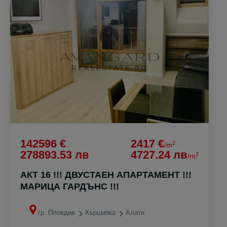
142596 €
2417 €
2
/m
278893.53 лв
4727.24 лв
2
/m
АКТ 16 !!! ДВУСТАЕН АПАРТАМЕНТ !!!
МАРИЦА ГАРДЪНС !!!
гр. Пловдив
Кършияка
Алати