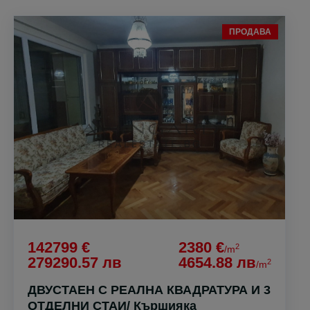
ПРОДАВА
142799 €
2380 €
2
/m
279290.57 лв
4654.88 лв
2
/m
ДВУСТАЕН С РЕАЛНА КВАДРАТУРА И 3
ОТДЕЛНИ СТАИ/ Кършияка