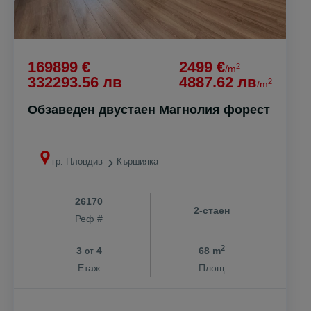
169899 €
2499 €
2
/m
332293.56 лв
4887.62 лв
2
/m
Обзаведен двустаен Магнолия форест
гр. Пловдив
Кършияка
26170
2-стаен
Реф #
2
3
4
68 m
от
Етаж
Площ