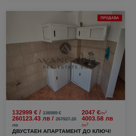
ПРОДАВА
132999 € /
2047 €
2
136989 €
/m
260123.43 лв /
4003.58 лв
267927.20
2
лв
/m
ДВУСТАЕН АПАРТАМЕНТ ДО КЛЮЧ!