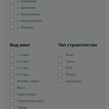
с. Царацово
с. Царимир
с. Черноземен
с. Чешнегирово
с. Ягодово
Вид имот
Тип строителство
1-стаен
Ново
2-стаен
Тухла
3-стаен
ЕПК
4-стаен
Панел
Ателие, таван
Гредоред
Вила
Гарсониера
Гарсониера лукс
Гараж