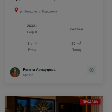
гр. Пловдив
Кършияка
26321
2-стаен
Реф #
2
3
4
60 m
от
Етаж
Площ
Ренета Арнаудова
Брокер
ПРОДАВА