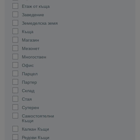
Етаж от къща
Заведение
Земеделска земя
Къща
Магазин
Мезонет
Многостаен
Офис
Парцел
Партер
Склад
Стая
Сутерен
Самостоятелни
Къщи
Калкан Къщи
Редови Къщи