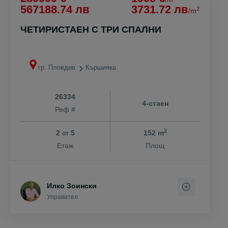
567188.74 лв
3731.72 лв
2
/m
ЧЕТИРИСТАЕН С ТРИ СПАЛНИ
гр. Пловдив
Кършияка
26334
4-стаен
Реф #
2
2
5
152 m
от
Етаж
Площ
Илко Зоински
Управител