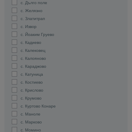
с. Дълго поле
с. Желязно
с. Златитрап
с. Извор
с. Йоаким Груево
с. Кадиево
с. Калековец
с. Калояново
с. Караджово
с. Катуница
с. Костиево
с. Крислово
с. Крумово
с. Куртово Конаре
с. Маноле
с. Марково
с. Момино