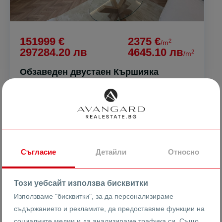
151999 €
2375 €
2
/m
297284.20 лв
4645.10 лв
2
/m
Обзаведен двустаен Кършияка
гр. Пловдив
Кършияка
26467
2-стаен
Реф #
Съгласие
Детайли
Относно
2
2
4
64 m
от
Този уебсайт използва бисквитки
Етаж
Площ
Използваме "бисквитки", за да персонализираме
съдържанието и рекламите, да предоставяме функции на
социалните медии и да анализираме трафика си. Също