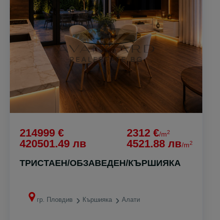
214999 €
2312 €
2
/m
420501.49 лв
4521.88 лв
2
/m
ТРИСТАЕН/ОБЗАВЕДЕН/КЪРШИЯКА
гр. Пловдив
Кършияка
Алати