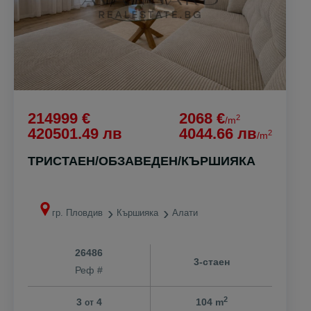
214999 €
2068 €
2
/m
420501.49 лв
4044.66 лв
2
/m
ТРИСТАЕН/ОБЗАВЕДЕН/КЪРШИЯКА
гр. Пловдив
Кършияка
Алати
26486
3-стаен
Реф #
2
3
4
104 m
от