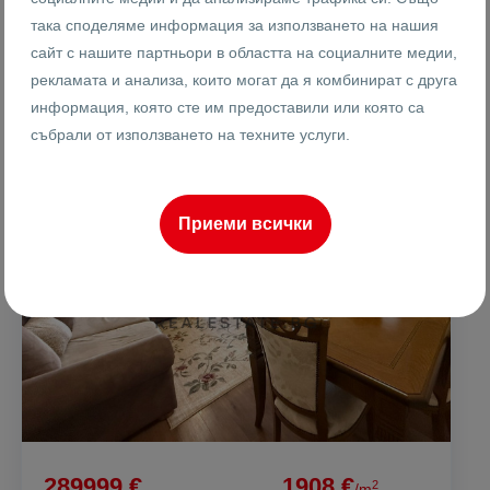
Калоян Шишков
така споделяме информация за използването на нашия
Брокер
сайт с нашите партньори в областта на социалните медии,
рекламата и анализа, които могат да я комбинират с друга
информация, която сте им предоставили или която са
събрали от използването на техните услуги.
ПРОДАВА
Приеми всички
289999 €
1908 €
2
/m